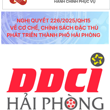
Thông báo số 594/TB-SKHCN ngày 05/5/2026 Kết luận Hội nghị đối thoại và giải
quyết kiến nghị của...
Công văn số 4621/SYT-CCDSTE ngày 05/5/2026 của Sở Y tế về việc tăng cường
đảm bảo an toàn, phòng...
Công văn số 3817/STC-ĐKKD&QLDN ngày 04/5/2026 của Sở Tài chính về việc
tuyên truyền, phổ biến kêu...
Công văn số 1524/SKHCN-HTS&CNg ngày 22/4/2026 Quyết định ban hành Quy
chế phối hợp trong hoạt động...
Công văn số 1456/SKHCN-QLCN ngày 17/4/2026 về việc hưởng ứng Ngày Sáng
tạo và Đổi mới sáng tạo thế...
Công văn số 65-CV/BTGDVĐU ngày 27/3/2026 của Ban tuyên giáo và Dân vận
về việc tuyên truyền kỷ niệm...
Thông báo số 139/TB-BKHCN ngày 10/4/2026 của Bộ Khoa học và Công nghệ
về việc tiệp nhận hồ sơ đề...
Công văn số 1379/SKHCN-HTS&CNg ngày 14/4/2026 về việc xin ý kiến về hồ sơ
dự thảo Quyết định ban...
Dự thảo Quyết định ban hành Quy định tổ chức Hội thi sáng tạo kỹ thuật, Cuộc
thi sáng tạo thanh...
Công văn số 1306/SKHCN-VP ngày 09/4/2026 về việc tham gia lấy ý kiến về hồ