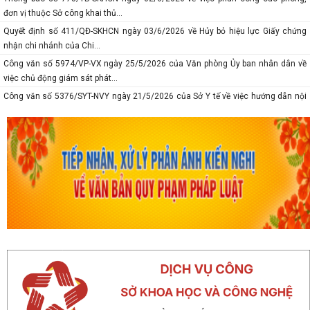
đơn vị thuộc Sở công khai thủ...
Quyết định số 411/QĐ-SKHCN ngày 03/6/2026 về Hủy bỏ hiệu lực Giấy chứng
nhận chi nhánh của Chi...
Công văn số 5974/VP-VX ngày 25/5/2026 của Văn phòng Ủy ban nhân dân về
việc chủ động giám sát phát...
Công văn số 5376/SYT-NVY ngày 21/5/2026 của Sở Y tế về việc hướng dẫn nội
dung chuyên môn khám sức...
Thông báo số 618/TB-SKHCN ngày 10/5/2026 Số điện thoại đường dây nóng và
trang Facebook tiếp nhận...
Báo cáo số 277-BC/TU ngày 08/5/2026 của Thành ủy về tình hình thự hiện
nhiệm vụ tháng 4; nhiệm vụ,...
Thông báo số 375-TB/TU ngày 8/5/2026 Ý kiến của Ban thường vụ Thành ủy về
tình hình thực hiện nhiệm...
Công văn số 5167/VP-VX ngày 10/5/2026 của Văn phòng Ủy ban nhân dân
thành phố về việc tăng cường...
Công văn số 1747/SKHCN-CCTĐC ngày 07/5/2026 về việc đề nghị xem xét,
nâng cấp, cải tiến hệ thống...
Thông báo số 370-TB/TU ngày 06/5/2026 ý kiến của Thường trực Thành ủy về
công tác chuẩn bị tổ chức...