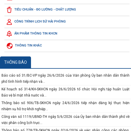
Thông báo số 117-TB/VPTW ngày 04/7/2026 của của Văn phòng Trung ương
TIÊU CHUẨN - ĐO LƯỜNG - CHẤT LƯỢNG
Đảng về Kết luận của đồng chí...
Công văn số 3219/SKHCN-QLCN ngày 23/7/2026 về việc đề cử doanh nghiệp
CÔNG TRÌNH LỊCH SỬ HẢI PHÒNG
tham gia xét chọn và vinh...
ẤN PHẨM THÔNG TIN KHCN
Báo cáo số 134-BC/ĐU ngày 10/7/2026 của Đảng ủy Ủy ban nhân dân thành
phố sơ kết công tác 6 tháng...
THÔNG TIN KHÁC
Báo cáo số 458/BC-SKHCN ngày 06/7/2026 tổng kết việc thi hành pháp luật về
xét công nhận hiệu quả...
Thông báo số 934/TB-SKHCN ngày 29/6/2026 về việc tiếp nhận hồ sơ đề nghị
THÔNG BÁO
hỗ trợ theo phương thức hỗ...
Báo cáo số 31/BC-VP ngày 26/6/2026 của Văn phòng Ủy ban nhân dân thành
phố tình hình tiếp nhận và...
Kế hoạch số 314/KH-SKHCN ngày 26/6/2026 tổ chức Hội nghị tập huấn Luật
Bảo vệ bí mật nhà nước và...
Thông báo số 906/TB-SKHCN ngày 24/6/2026 tiếp nhận đăng ký thực hiện
nhiệm vụ hỗ trợ khởi nghiệp...
Công văn số 1119/UBND-TH ngày 5/6/2026 của Ủy ban nhân dân thành phố về
việc phân công lịch trực...
Thông báo số 778/TB-SKHCN ngày 02/6/2026 về việc phân công các phòng,