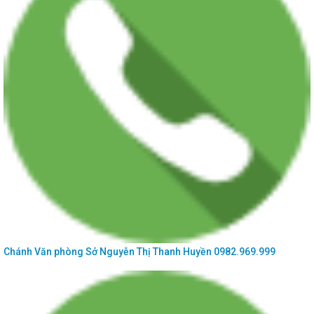
Thông báo số 476/TB-SKHCN ngày 31/12/2025 Về việc tiếp nhận và trả kết quả
hồ sơ giải quyết thủ tục...
Thông báo số 856/TB-SKHCN ngày 30/12/2025 Về việc tuyển chọn lần 2 tổ
chức, cá nhân chủ trì thực...
Chánh Văn phòng Sở
Nguyễn Thị Thanh Huyền
0982.969.999