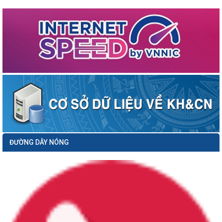
sơ dự thảo Quyết định...
Thông báo số 379/TB-SKHCN ngày 01/4/2026 về việc mời chào giá thực hiện
nhiệm vụ: Lập kế hoạch ứng...
Công văn số 3378/VP-NC ngày 31/3/2026 của Văn phòng Ủy ban nhân dân
thành phố về việc hưởng ứng...
Công văn số 1104/SKHCN-CCTĐC ngày 26/3/2026 về việc tham gia ý kiến vào
hồ sơ dự thảo Quyết định...
Thông báo số 345/TB-SKHCN ngày 26/3/2026 Tuyển chọn dự án khởi nghiệp
sáng tạo để ươm tạo, hỗ trợ...
Thông báo số 09/TB-TTTT ngày 16/03/2026 về việc Công khai danh sách nâng
bậc lương trước thời hạn...
Thông báo số 279/TB-SKHCN ngày 16/3/2026 Tổ chức Hội nghị đối thoại và giải
ĐƯỜNG DÂY NÓNG
quyết kiến nghị của...
Công văn số 849/SKHCN-HTS&CNg ngày 12/3/2026 về việc tham gia ý kiến vào
hồ sơ dự thảo Quyết định...
Công văn số 587/TGV ngày 11/3/2026 của Tổ giúp việc triển khai ĐA06;
CCTTHC, CĐS gắn với ĐA06 về...
Thông báo số 230/TB-SKHCN ngày 09/3/2026 Đề xuất nhiệm vụ đổi mới sáng
tạo năm 2026 (Triển khai Kế...