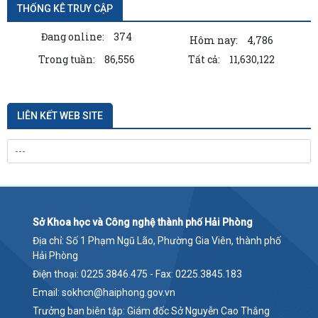
THỐNG KÊ TRUY CẬP
Đang online:
374
Hôm nay:
4,786
Trong tuần:
86,556
Tất cả:
11,630,122
LIÊN KẾT WEB SITE
Sở Khoa học và Công nghệ thành phố Hải Phòng
Địa chỉ: Số 1 Phạm Ngũ Lão, Phường Gia Viên, thành phố
Hải Phòng
Điện thoại: 0225.3846.475 - Fax: 0225.3845.183
Email: sokhcn@haiphong.gov.vn
Trưởng ban biên tập: Giám đốc Sở Nguyễn Cao Thắng