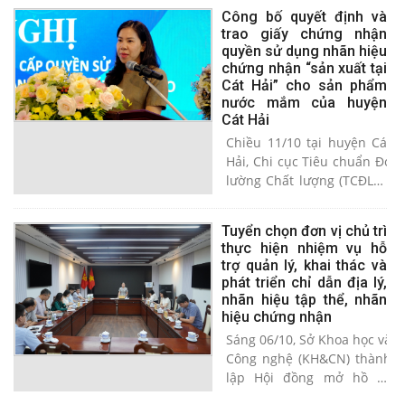
Nam thực hiện. Sở Khoa
Công bố quyết định và
học và Công nghệ (KH&CN)
trao giấy chứng nhận
tổ chức họp Hội nghị tư
quyền sử dụng nhãn hiệu
vấn, đánh giá ngày 24/10.
chứng nhận “sản xuất tại
PGS.TS Đan Đức Hiệp -
Cát Hải” cho sản phẩm
nguyên Phó Chủ tịch
nước mắm của huyện
Thường trực Ủy ban nhân
Cát Hải
dân (UBND) thành phố làm
​​​​​​​Chiều 11/10 tại huyện Cát
Chủ tịch Hội đồng.
Hải, Chi cục Tiêu chuẩn Đo
lường Chất lượng (TCĐLCL)
tổ chức Hội nghị công bố
Quyết định và trao giấy
Tuyển chọn đơn vị chủ trì
chứng nhận quyền sử
thực hiện nhiệm vụ hỗ
dụng nhãn hiệu chứng
trợ quản lý, khai thác và
nhận “sản xuất tại Cát Hải”
phát triển chỉ dẫn địa lý,
cho sản phẩm nước mắm
nhãn hiệu tập thể, nhãn
của huyện Cát Hải. Dự Hội
hiệu chứng nhận
nghị có đại diện Trung tâm
​​​​​​​Sáng 06/10, Sở Khoa học và
Mã số mã vạch Quốc gia,
Công nghệ (KH&CN) thành
Tổng cục TCĐLCL; Đại diện
lập Hội đồng mở hồ sơ
Ủy ban nhân dân huyện
đăng ký tuyển chọn tổ