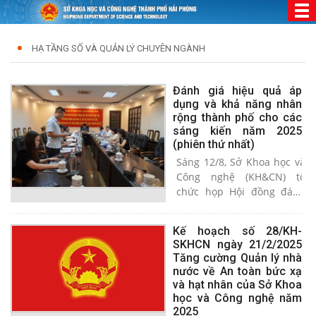
HẠ TẦNG SỐ VÀ QUẢN LÝ CHUYÊN NGÀNH
Đánh giá hiệu quả áp
dụng và khả năng nhân
rộng thành phố cho các
sáng kiến năm 2025
(phiên thứ nhất)
Sáng 12/8, Sở Khoa học và
Công nghệ (KH&CN) tổ
chức họp Hội đồng đánh
giá hiệu quả áp dụng và
khả năng nhân rộng thành
Kế hoạch số 28/KH-
phố cho các sáng kiến năm
SKHCN ngày 21/2/2025
2025. Tham dự có đại diện
Tăng cường Quản lý nhà
các Sở, ban, ngành, đơn vị
nước về An toàn bức xạ
liên quan. Phó Giám đốc
và hạt nhân của Sở Khoa
Sở KH&CN Phạm Huy
học và Công nghệ năm
Thắng làm Phó Chủ tịch
2025