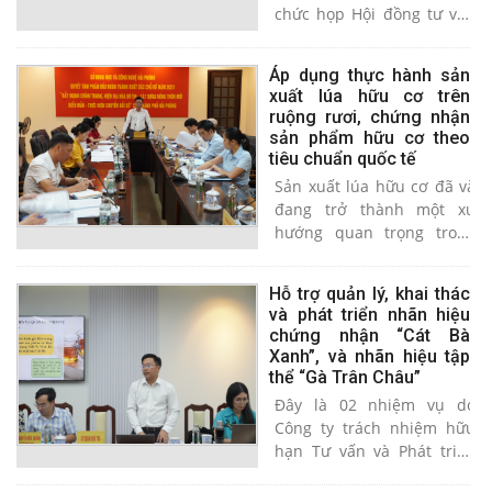
Hải Phòng. Nhiệm vụ do
chức họp Hội đồng tư vấn
Viện Nghiên cứu Phát triển
xác định nhiệm vụ cấp
bền vững Vùng chủ trì,
thành phố “Hỗ trợ bảo hộ,
Áp dụng thực hành sản
ThS. Trần Thị Thu Huyền
quản lý khai thác và phát
xuất lúa hữu cơ trên
làm chủ nhiệm.
triển chỉ dẫn địa lý, nhãn
ruộng rươi, chứng nhận
hiệu tập thể, nhãn hiệu
sản phẩm hữu cơ theo
chứng nhận cho các sản
tiêu chuẩn quốc tế
phẩm chủ lực, đặc sản, sản
Sản xuất lúa hữu cơ đã và
phẩm làng nghề năm
đang trở thành một xu
2023”(đợt 2). Ông Nguyễn
hướng quan trọng trong
Đình Vinh - Phó Giám đốc
nông nghiệp hiện đại.
Sở KH&CN chủ trì Hội
Chứng nhận cây trồng hữu
nghị.
Hỗ trợ quản lý, khai thác
cơ theo tiêu chuẩn quốc tế
và phát triển nhãn hiệu
USDA không chỉ giúp sản
chứng nhận “Cát Bà
phẩm được công nhận
Xanh”, và nhãn hiệu tập
trên thị trường quốc tế mà
thể “Gà Trân Châu”
còn mở ra cơ hội sản xuất,
Đây là 02 nhiệm vụ do
kinh doanh bền vững cho
Công ty trách nhiệm hữu
nền nông nghiệp.
hạn Tư vấn và Phát triển
Thương hiệu AMC Việt