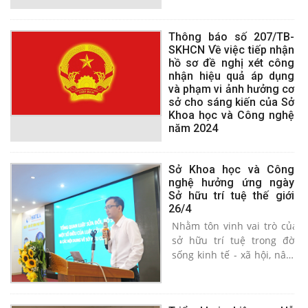
Hội đồng.
Thông báo số 207/TB-
SKHCN Về việc tiếp nhận
hồ sơ đề nghị xét công
nhận hiệu quả áp dụng
và phạm vi ảnh hưởng cơ
sở cho sáng kiến của Sở
Khoa học và Công nghệ
năm 2024
Sở Khoa học và Công
nghệ hưởng ứng ngày
Sở hữu trí tuệ thế giới
26/4
Nhằm tôn vinh vai trò của
sở hữu trí tuệ trong đời
sống kinh tế - xã hội, nâng
cao nhận thức của cộng
đồng về sở hữu trí tuệ, Tổ
chức Sở hữu trí tuệ thế