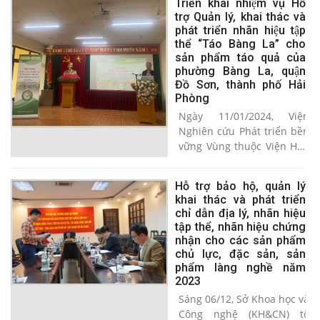
Triển khai nhiệm vụ Hỗ
giới (WIPO) đã chọn ngày
trợ Quản lý, khai thác và
26/4 hàng năm là “Ngày Sở
phát triển nhãn hiệu tập
hữu trí tuệ thế giới”. Năm
thể “Táo Bàng La” cho
2024, WIPO đã công bố chủ
sản phẩm táo quả của
đề của Ngày Sở hữu trí tuệ
phường Bàng La, quận
thế giới là: Sở hữu trí tuệ
Đồ Sơn, thành phố Hải
và các mục tiêu phát triển
Phòng
bền vững: Xây dựng tương
Ngày 11/01/2024, Viện
lai chung bằng đổi mới và
Nghiên cứu Phát triển bền
sáng tạo (IP and the SDGs:
vững Vùng thuộc Viện Hàn
Building our common
lâm Khoa học Xã hội Việt
future with innovation and
Nam phối hợp với Ủy ban
creativity)”.
Hỗ trợ bảo hộ, quản lý
nhân dân (UBND) phường
khai thác và phát triển
Bàng La - quận Đồ Sơn tổ
chỉ dẫn địa lý, ​nhãn hiệu
chức Hội thảo Triển khai
tập thể, nhãn hiệu chứng
nhiệm vụ Hỗ trợ Quản lý,
nhận cho các sản phẩm
khai thác và phát triển
chủ lực, đặc sản, sản
nhãn hiệu tập thể “Táo
phẩm làng nghề năm
2023
Bàng La” cho sản phẩm táo
quả của phường Bàng La,
Sáng 06/12, Sở Khoa học và
quận Đồ Sơn, thành phố
Công nghệ (KH&CN) tổ