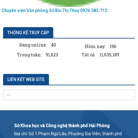
Chuyên viên Văn phòng Sở
Bùi Thị Thuy
0976.582.712
THỐNG KÊ TRUY CẬP
Đang online:
40
Hôm nay:
196
Trong tuần:
91,623
Tất cả:
11,635,189
LIÊN KẾT WEB SITE
Sở Khoa học và Công nghệ thành phố Hải Phòng
Địa chỉ: Số 1 Phạm Ngũ Lão, Phường Gia Viên, thành phố