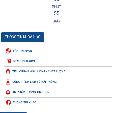
PHÚT
55
GIÂY
THÔNG TIN KHOA HỌC
BẢN TIN KHCN
ĐIỂM TIN KH&CN
TIÊU CHUẨN - ĐO LƯỜNG - CHẤT LƯỢNG
CÔNG TRÌNH LỊCH SỬ HẢI PHÒNG
ẤN PHẨM THÔNG TIN KHCN
THÔNG TIN KHÁC