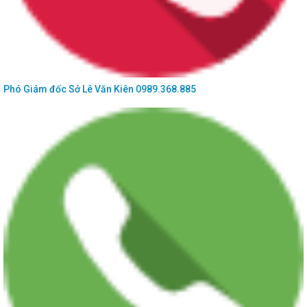
Phó Giám đốc Sở
Lê Văn Kiên
0989.368.885