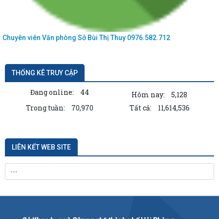
Chuyên viên Văn phòng Sở
Bùi Thị Thuy
0976.582.712
THỐNG KÊ TRUY CẬP
Đang online:
44
Hôm nay:
5,128
Trong tuần:
70,970
Tất cả:
11,614,536
LIÊN KẾT WEB SITE