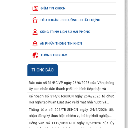
ĐIỂM TIN KH&CN
Thông báo số 117-TB/VPTW ngày 04/7/2026 của của
Văn phòng Trung ương Đảng về Kết luận của đồng
TIÊU CHUẨN - ĐO LƯỜNG - CHẤT LƯỢNG
chí...
Công văn số 3219/SKHCN-QLCN ngày 23/7/2026 về
CÔNG TRÌNH LỊCH SỬ HẢI PHÒNG
việc đề cử doanh nghiệp tham gia xét chọn và vinh...
Báo cáo số 134-BC/ĐU ngày 10/7/2026 của Đảng ủy
ẤN PHẨM THÔNG TIN KHCN
Ủy ban nhân dân thành phố sơ kết công tác 6 tháng...
THÔNG TIN KHÁC
Báo cáo số 458/BC-SKHCN ngày 06/7/2026 tổng kết
việc thi hành pháp luật về xét công nhận hiệu quả...
Thông báo số 934/TB-SKHCN ngày 29/6/2026 về việc
THÔNG BÁO
tiếp nhận hồ sơ đề nghị hỗ trợ theo phương thức hỗ...
Báo cáo số 31/BC-VP ngày 26/6/2026 của Văn phòng
Ủy ban nhân dân thành phố tình hình tiếp nhận và...
Kế hoạch số 314/KH-SKHCN ngày 26/6/2026 tổ chức
Hội nghị tập huấn Luật Bảo vệ bí mật nhà nước và...
Thông báo số 906/TB-SKHCN ngày 24/6/2026 tiếp
nhận đăng ký thực hiện nhiệm vụ hỗ trợ khởi nghiệp...
Công văn số 1119/UBND-TH ngày 5/6/2026 của Ủy