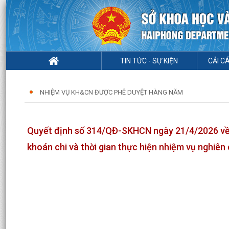
TIN TỨC - SỰ KIỆN
CẢI C
NHIỆM VỤ KH&CN ĐƯỢC PHÊ DUYỆT HÀNG NĂM
Quyết định số 314/QĐ-SKHCN ngày 21/4/2026 về vi
khoán chi và thời gian thực hiện nhiệm vụ nghiê