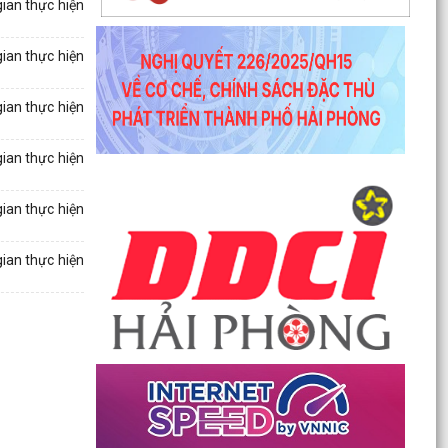
ian thực hiện
cường...
Công văn số 1747/SKHCN-CCTĐC ngày 07/5/2026 về
ian thực hiện
việc đề nghị xem xét, nâng cấp, cải tiến hệ thống...
Thông báo số 370-TB/TU ngày 06/5/2026 ý kiến của
ian thực hiện
Thường trực Thành ủy về công tác chuẩn bị tổ chức...
Thông báo số 594/TB-SKHCN ngày 05/5/2026 Kết luận
ian thực hiện
Hội nghị đối thoại và giải quyết kiến nghị của...
Công văn số 4621/SYT-CCDSTE ngày 05/5/2026 của
Sở Y tế về việc tăng cường đảm bảo an toàn, phòng...
ian thực hiện
Công văn số 3817/STC-ĐKKD&QLDN ngày 04/5/2026
của Sở Tài chính về việc tuyên truyền, phổ biến kêu...
ian thực hiện
Công văn số 1524/SKHCN-HTS&CNg ngày 22/4/2026
Quyết định ban hành Quy chế phối hợp trong hoạt
động...
Công văn số 1456/SKHCN-QLCN ngày 17/4/2026 về
việc hưởng ứng Ngày Sáng tạo và Đổi mới sáng tạo
thế...
Công văn số 65-CV/BTGDVĐU ngày 27/3/2026 của
Ban tuyên giáo và Dân vận về việc tuyên truyền kỷ