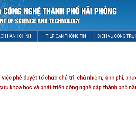
ÁCH HÀNH CHÍNH
TIẾP CẬN THÔNG TIN
DỊCH VỤ CÔNG TRỰ
ệc phê duyệt tổ chức chủ trì, chủ nhiệm, kinh phí, ph
n cứu khoa học và phát triển công nghệ cấp thành phố n