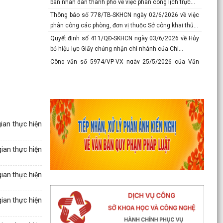
ban nhân dân thành phố về việc phân công lịch trực...
Thông báo số 778/TB-SKHCN ngày 02/6/2026 về việc
phân công các phòng, đơn vị thuộc Sở công khai thủ...
Quyết định số 411/QĐ-SKHCN ngày 03/6/2026 về Hủy
bỏ hiệu lực Giấy chứng nhận chi nhánh của Chi...
Công văn số 5974/VP-VX ngày 25/5/2026 của Văn
phòng Ủy ban nhân dân về việc chủ động giám sát
phát...
Công văn số 5376/SYT-NVY ngày 21/5/2026 của Sở Y
tế về việc hướng dẫn nội dung chuyên môn khám
sức...
ian thực hiện
Thông báo số 618/TB-SKHCN ngày 10/5/2026 Số điện
thoại đường dây nóng và trang Facebook tiếp nhận...
ian thực hiện
Báo cáo số 277-BC/TU ngày 08/5/2026 của Thành ủy
về tình hình thự hiện nhiệm vụ tháng 4; nhiệm vụ,...
ian thực hiện
Thông báo số 375-TB/TU ngày 8/5/2026 Ý kiến của
Ban thường vụ Thành ủy về tình hình thực hiện
nhiệm...
ian thực hiện
Công văn số 5167/VP-VX ngày 10/5/2026 của Văn
phòng Ủy ban nhân dân thành phố về việc tăng