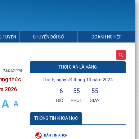
C TUYẾN
CHUYỂN ĐỔI SỐ
DOANH NGHIỆP
THỜI GIAN LÀ VÀNG
23/04/2026
ương thức
Thứ 5, ngày 24 tháng 10 năm 2024
ăm 2026
16
55
55
GIỜ
PHÚT
GIÂY
THÔNG TIN KHOA HỌC
BẢN TIN KHCN