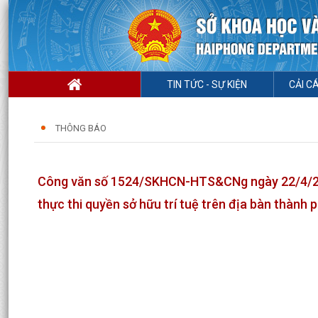
TIN TỨC - SỰ KIỆN
CẢI C
THÔNG BÁO
Công văn số 1524/SKHCN-HTS&CNg ngày 22/4/202
thực thi quyền sở hữu trí tuệ trên địa bàn thành