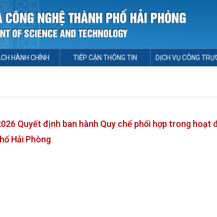
ÁCH HÀNH CHÍNH
TIẾP CẬN THÔNG TIN
DỊCH VỤ CÔNG TRỰ
6 Quyết định ban hành Quy chế phối hợp trong hoạt 
 phố Hải Phòng