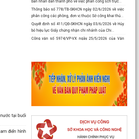
ban nhân dân thành phố về việc phân công lịch trực...
Thông báo số 778/TB-SKHCN ngày 02/6/2026 về việc
phân công các phòng, đơn vị thuộc Sở công khai thủ...
Quyết định số 411/QĐ-SKHCN ngày 03/6/2026 về Hủy
bỏ hiệu lực Giấy chứng nhận chi nhánh của Chi...
Công văn số 5974/VP-VX ngày 25/5/2026 của Văn
phòng Ủy ban nhân dân về việc chủ động giám sát
phát...
Công văn số 5376/SYT-NVY ngày 21/5/2026 của Sở Y
tế về việc hướng dẫn nội dung chuyên môn khám
sức...
Thông báo số 618/TB-SKHCN ngày 10/5/2026 Số điện
thoại đường dây nóng và trang Facebook tiếp nhận...
Báo cáo số 277-BC/TU ngày 08/5/2026 của Thành ủy
về tình hình thự hiện nhiệm vụ tháng 4; nhiệm vụ,...
Thông báo số 375-TB/TU ngày 8/5/2026 Ý kiến của
nước tại buổi
Ban thường vụ Thành ủy về tình hình thực hiện
nhiệm...
Nam điển hình
Công văn số 5167/VP-VX ngày 10/5/2026 của Văn
phòng Ủy ban nhân dân thành phố về việc tăng