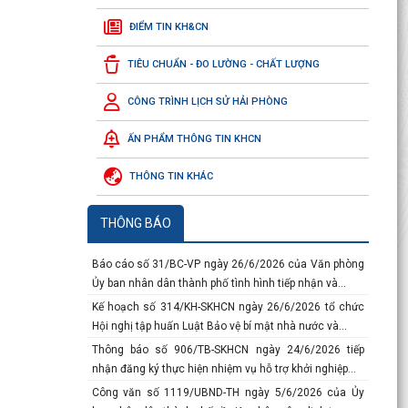
ĐIỂM TIN KH&CN
Thông báo số 117-TB/VPTW ngày 04/7/2026 của của
Văn phòng Trung ương Đảng về Kết luận của đồng
TIÊU CHUẨN - ĐO LƯỜNG - CHẤT LƯỢNG
chí...
Công văn số 3219/SKHCN-QLCN ngày 23/7/2026 về
CÔNG TRÌNH LỊCH SỬ HẢI PHÒNG
việc đề cử doanh nghiệp tham gia xét chọn và vinh...
Báo cáo số 134-BC/ĐU ngày 10/7/2026 của Đảng ủy
ẤN PHẨM THÔNG TIN KHCN
Ủy ban nhân dân thành phố sơ kết công tác 6 tháng...
THÔNG TIN KHÁC
Báo cáo số 458/BC-SKHCN ngày 06/7/2026 tổng kết
việc thi hành pháp luật về xét công nhận hiệu quả...
Thông báo số 934/TB-SKHCN ngày 29/6/2026 về việc
THÔNG BÁO
tiếp nhận hồ sơ đề nghị hỗ trợ theo phương thức hỗ...
Báo cáo số 31/BC-VP ngày 26/6/2026 của Văn phòng
Ủy ban nhân dân thành phố tình hình tiếp nhận và...
Kế hoạch số 314/KH-SKHCN ngày 26/6/2026 tổ chức
Hội nghị tập huấn Luật Bảo vệ bí mật nhà nước và...
Thông báo số 906/TB-SKHCN ngày 24/6/2026 tiếp
nhận đăng ký thực hiện nhiệm vụ hỗ trợ khởi nghiệp...
Công văn số 1119/UBND-TH ngày 5/6/2026 của Ủy