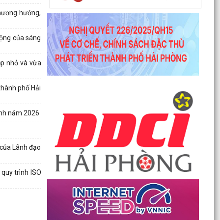
cường...
hương hướng,
Công văn số 1747/SKHCN-CCTĐC ngày 07/5/2026 về
việc đề nghị xem xét, nâng cấp, cải tiến hệ thống...
rộng của sáng
Thông báo số 370-TB/TU ngày 06/5/2026 ý kiến của
Thường trực Thành ủy về công tác chuẩn bị tổ chức...
ệp nhỏ và vừa
Thông báo số 594/TB-SKHCN ngày 05/5/2026 Kết luận
Hội nghị đối thoại và giải quyết kiến nghị của...
thành phố Hải
Công văn số 4621/SYT-CCDSTE ngày 05/5/2026 của
Sở Y tế về việc tăng cường đảm bảo an toàn, phòng...
ành năm 2026
Công văn số 3817/STC-ĐKKD&QLDN ngày 04/5/2026
của Sở Tài chính về việc tuyên truyền, phổ biến kêu...
Công văn số 1524/SKHCN-HTS&CNg ngày 22/4/2026
Quyết định ban hành Quy chế phối hợp trong hoạt
 của Lãnh đạo
động...
Công văn số 1456/SKHCN-QLCN ngày 17/4/2026 về
quy trình ISO
việc hưởng ứng Ngày Sáng tạo và Đổi mới sáng tạo
thế...
Công văn số 65-CV/BTGDVĐU ngày 27/3/2026 của
Ban tuyên giáo và Dân vận về việc tuyên truyền kỷ