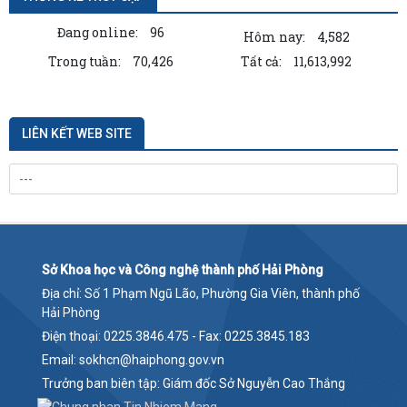
Đang online:
96
Hôm nay:
4,582
Trong tuần:
70,426
Tất cả:
11,613,992
LIÊN KẾT WEB SITE
Sở Khoa học và Công nghệ thành phố Hải Phòng
Địa chỉ: Số 1 Phạm Ngũ Lão, Phường Gia Viên, thành phố
Hải Phòng
Điện thoại: 0225.3846.475 - Fax: 0225.3845.183
Email: sokhcn@haiphong.gov.vn
Trưởng ban biên tập: Giám đốc Sở Nguyễn Cao Thắng