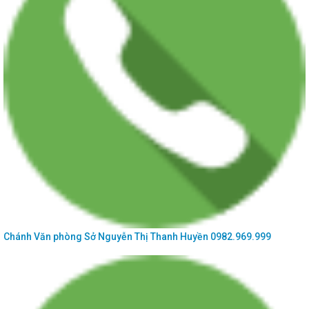
Thông báo số 476/TB-SKHCN ngày 31/12/2025 Về việc tiếp nhận và trả kết quả
hồ sơ giải quyết thủ tục...
Thông báo số 856/TB-SKHCN ngày 30/12/2025 Về việc tuyển chọn lần 2 tổ
chức, cá nhân chủ trì thực...
Chánh Văn phòng Sở
Nguyễn Thị Thanh Huyền
0982.969.999