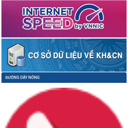
Thông báo số 379/TB-SKHCN ngày 01/4/2026 về việc mời chào giá thực hiện
nhiệm vụ: Lập kế hoạch ứng...
Công văn số 3378/VP-NC ngày 31/3/2026 của Văn phòng Ủy ban nhân dân
thành phố về việc hưởng ứng...
Công văn số 1104/SKHCN-CCTĐC ngày 26/3/2026 về việc tham gia ý kiến vào
hồ sơ dự thảo Quyết định...
Thông báo số 345/TB-SKHCN ngày 26/3/2026 Tuyển chọn dự án khởi nghiệp
sáng tạo để ươm tạo, hỗ trợ...
Thông báo số 09/TB-TTTT ngày 16/03/2026 về việc Công khai danh sách nâng
bậc lương trước thời hạn...
Thông báo số 279/TB-SKHCN ngày 16/3/2026 Tổ chức Hội nghị đối thoại và giải
ĐƯỜNG DÂY NÓNG
quyết kiến nghị của...
Công văn số 849/SKHCN-HTS&CNg ngày 12/3/2026 về việc tham gia ý kiến vào
hồ sơ dự thảo Quyết định...
Công văn số 587/TGV ngày 11/3/2026 của Tổ giúp việc triển khai ĐA06;
CCTTHC, CĐS gắn với ĐA06 về...
Thông báo số 230/TB-SKHCN ngày 09/3/2026 Đề xuất nhiệm vụ đổi mới sáng
tạo năm 2026 (Triển khai Kế...