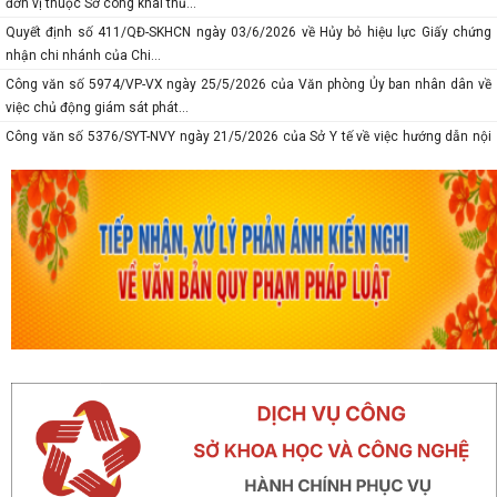
đơn vị thuộc Sở công khai thủ...
Quyết định số 411/QĐ-SKHCN ngày 03/6/2026 về Hủy bỏ hiệu lực Giấy chứng
nhận chi nhánh của Chi...
Công văn số 5974/VP-VX ngày 25/5/2026 của Văn phòng Ủy ban nhân dân về
việc chủ động giám sát phát...
Công văn số 5376/SYT-NVY ngày 21/5/2026 của Sở Y tế về việc hướng dẫn nội
dung chuyên môn khám sức...
Thông báo số 618/TB-SKHCN ngày 10/5/2026 Số điện thoại đường dây nóng và
trang Facebook tiếp nhận...
Báo cáo số 277-BC/TU ngày 08/5/2026 của Thành ủy về tình hình thự hiện
nhiệm vụ tháng 4; nhiệm vụ,...
Thông báo số 375-TB/TU ngày 8/5/2026 Ý kiến của Ban thường vụ Thành ủy về
tình hình thực hiện nhiệm...
Công văn số 5167/VP-VX ngày 10/5/2026 của Văn phòng Ủy ban nhân dân
thành phố về việc tăng cường...
Công văn số 1747/SKHCN-CCTĐC ngày 07/5/2026 về việc đề nghị xem xét,
nâng cấp, cải tiến hệ thống...
Thông báo số 370-TB/TU ngày 06/5/2026 ý kiến của Thường trực Thành ủy về
công tác chuẩn bị tổ chức...