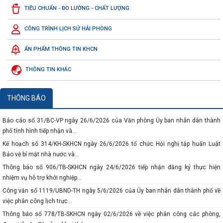
Thông báo số 117-TB/VPTW ngày 04/7/2026 của của Văn phòng Trung ương
TIÊU CHUẨN - ĐO LƯỜNG - CHẤT LƯỢNG
Đảng về Kết luận của đồng chí...
Công văn số 3219/SKHCN-QLCN ngày 23/7/2026 về việc đề cử doanh nghiệp
CÔNG TRÌNH LỊCH SỬ HẢI PHÒNG
tham gia xét chọn và vinh...
ẤN PHẨM THÔNG TIN KHCN
Báo cáo số 134-BC/ĐU ngày 10/7/2026 của Đảng ủy Ủy ban nhân dân thành
phố sơ kết công tác 6 tháng...
THÔNG TIN KHÁC
Báo cáo số 458/BC-SKHCN ngày 06/7/2026 tổng kết việc thi hành pháp luật về
xét công nhận hiệu quả...
Thông báo số 934/TB-SKHCN ngày 29/6/2026 về việc tiếp nhận hồ sơ đề nghị
THÔNG BÁO
hỗ trợ theo phương thức hỗ...
Báo cáo số 31/BC-VP ngày 26/6/2026 của Văn phòng Ủy ban nhân dân thành
phố tình hình tiếp nhận và...
Kế hoạch số 314/KH-SKHCN ngày 26/6/2026 tổ chức Hội nghị tập huấn Luật
Bảo vệ bí mật nhà nước và...
Thông báo số 906/TB-SKHCN ngày 24/6/2026 tiếp nhận đăng ký thực hiện
nhiệm vụ hỗ trợ khởi nghiệp...
Công văn số 1119/UBND-TH ngày 5/6/2026 của Ủy ban nhân dân thành phố về
việc phân công lịch trực...
Thông báo số 778/TB-SKHCN ngày 02/6/2026 về việc phân công các phòng,