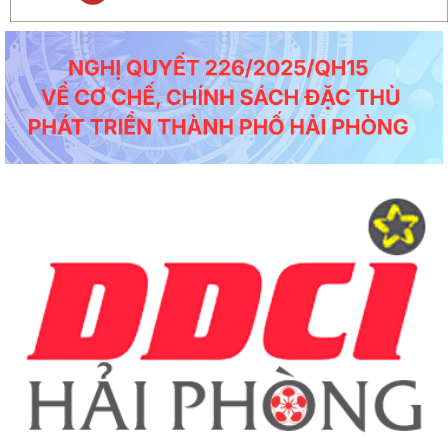
Thông báo số 594/TB-SKHCN ngày 05/5/2026 Kết luận Hội nghị đối thoại và giải
quyết kiến nghị của...
Công văn số 4621/SYT-CCDSTE ngày 05/5/2026 của Sở Y tế về việc tăng cường
đảm bảo an toàn, phòng...
Công văn số 3817/STC-ĐKKD&QLDN ngày 04/5/2026 của Sở Tài chính về việc
tuyên truyền, phổ biến kêu...
Công văn số 1524/SKHCN-HTS&CNg ngày 22/4/2026 Quyết định ban hành Quy
chế phối hợp trong hoạt động...
Công văn số 1456/SKHCN-QLCN ngày 17/4/2026 về việc hưởng ứng Ngày Sáng
tạo và Đổi mới sáng tạo thế...
Công văn số 65-CV/BTGDVĐU ngày 27/3/2026 của Ban tuyên giáo và Dân vận
về việc tuyên truyền kỷ niệm...
Thông báo số 139/TB-BKHCN ngày 10/4/2026 của Bộ Khoa học và Công nghệ
về việc tiệp nhận hồ sơ đề...
Công văn số 1379/SKHCN-HTS&CNg ngày 14/4/2026 về việc xin ý kiến về hồ sơ
dự thảo Quyết định ban...
Dự thảo Quyết định ban hành Quy định tổ chức Hội thi sáng tạo kỹ thuật, Cuộc
thi sáng tạo thanh...
Công văn số 1306/SKHCN-VP ngày 09/4/2026 về việc tham gia lấy ý kiến về hồ
sơ dự thảo Quyết định...