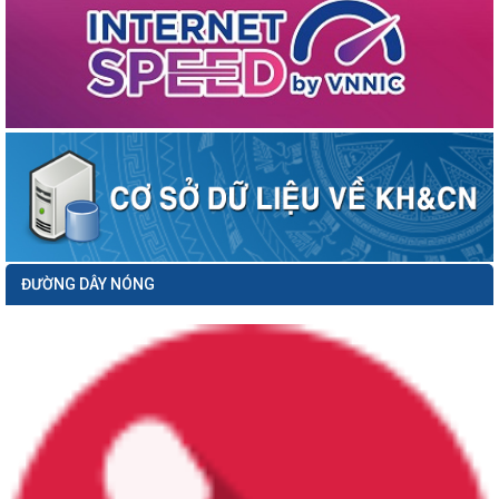
Thông báo số 379/TB-SKHCN ngày 01/4/2026 về việc mời chào giá thực hiện
nhiệm vụ: Lập kế hoạch ứng...
Công văn số 3378/VP-NC ngày 31/3/2026 của Văn phòng Ủy ban nhân dân
thành phố về việc hưởng ứng...
Công văn số 1104/SKHCN-CCTĐC ngày 26/3/2026 về việc tham gia ý kiến vào
hồ sơ dự thảo Quyết định...
Thông báo số 345/TB-SKHCN ngày 26/3/2026 Tuyển chọn dự án khởi nghiệp
sáng tạo để ươm tạo, hỗ trợ...
Thông báo số 09/TB-TTTT ngày 16/03/2026 về việc Công khai danh sách nâng
bậc lương trước thời hạn...
Thông báo số 279/TB-SKHCN ngày 16/3/2026 Tổ chức Hội nghị đối thoại và giải
ĐƯỜNG DÂY NÓNG
quyết kiến nghị của...
Công văn số 849/SKHCN-HTS&CNg ngày 12/3/2026 về việc tham gia ý kiến vào
hồ sơ dự thảo Quyết định...
Công văn số 587/TGV ngày 11/3/2026 của Tổ giúp việc triển khai ĐA06;
CCTTHC, CĐS gắn với ĐA06 về...
Thông báo số 230/TB-SKHCN ngày 09/3/2026 Đề xuất nhiệm vụ đổi mới sáng
tạo năm 2026 (Triển khai Kế...
Kế hoạch số 96/KH-SKHCN ngày 27/2/2026 Mở đợt cao điểm triển khai cài đặt