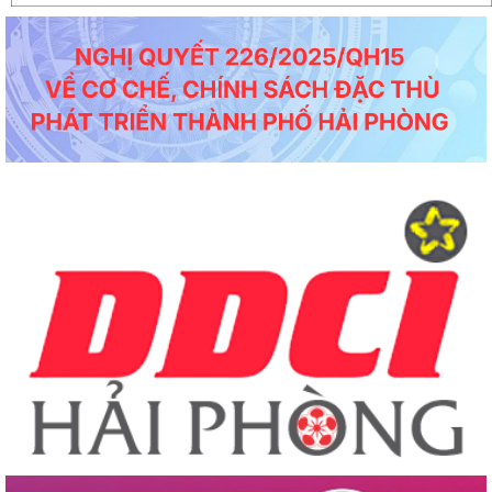
quyết kiến nghị của...
Công văn số 4621/SYT-CCDSTE ngày 05/5/2026 của Sở Y tế về việc tăng cường
đảm bảo an toàn, phòng...
Công văn số 3817/STC-ĐKKD&QLDN ngày 04/5/2026 của Sở Tài chính về việc
tuyên truyền, phổ biến kêu...
Công văn số 1524/SKHCN-HTS&CNg ngày 22/4/2026 Quyết định ban hành Quy
chế phối hợp trong hoạt động...
Công văn số 1456/SKHCN-QLCN ngày 17/4/2026 về việc hưởng ứng Ngày Sáng
tạo và Đổi mới sáng tạo thế...
Công văn số 65-CV/BTGDVĐU ngày 27/3/2026 của Ban tuyên giáo và Dân vận
về việc tuyên truyền kỷ niệm...
Thông báo số 139/TB-BKHCN ngày 10/4/2026 của Bộ Khoa học và Công nghệ
về việc tiệp nhận hồ sơ đề...
Công văn số 1379/SKHCN-HTS&CNg ngày 14/4/2026 về việc xin ý kiến về hồ sơ
dự thảo Quyết định ban...
Dự thảo Quyết định ban hành Quy định tổ chức Hội thi sáng tạo kỹ thuật, Cuộc
thi sáng tạo thanh...
Công văn số 1306/SKHCN-VP ngày 09/4/2026 về việc tham gia lấy ý kiến về hồ
sơ dự thảo Quyết định...