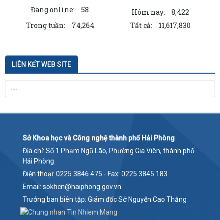
Đang online:
58
Hôm nay:
8,422
Trong tuần:
74,264
Tất cả:
11,617,830
LIÊN KẾT WEB SITE
Sở Khoa học và Công nghệ thành phố Hải Phòng
Địa chỉ: Số 1 Phạm Ngũ Lão, Phường Gia Viên, thành phố
Hải Phòng
Điện thoại: 0225.3846.475 - Fax: 0225.3845.183
Email: sokhcn@haiphong.gov.vn
Trưởng ban biên tập: Giám đốc Sở Nguyễn Cao Thắng