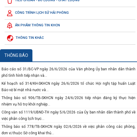
TIÊU CHUẨN - ĐO LƯỜNG - CHẤT LƯỢNG
Đảng về Kết luận của đồng chí...
Công văn số 3219/SKHCN-QLCN ngày 23/7/2026 về việc đề cử doanh nghiệp
CÔNG TRÌNH LỊCH SỬ HẢI PHÒNG
tham gia xét chọn và vinh...
ẤN PHẨM THÔNG TIN KHCN
Báo cáo số 134-BC/ĐU ngày 10/7/2026 của Đảng ủy Ủy ban nhân dân thành
phố sơ kết công tác 6 tháng...
THÔNG TIN KHÁC
Báo cáo số 458/BC-SKHCN ngày 06/7/2026 tổng kết việc thi hành pháp luật về
xét công nhận hiệu quả...
Thông báo số 934/TB-SKHCN ngày 29/6/2026 về việc tiếp nhận hồ sơ đề nghị
THÔNG BÁO
hỗ trợ theo phương thức hỗ...
Báo cáo số 31/BC-VP ngày 26/6/2026 của Văn phòng Ủy ban nhân dân thành
phố tình hình tiếp nhận và...
Kế hoạch số 314/KH-SKHCN ngày 26/6/2026 tổ chức Hội nghị tập huấn Luật
Bảo vệ bí mật nhà nước và...
Thông báo số 906/TB-SKHCN ngày 24/6/2026 tiếp nhận đăng ký thực hiện
nhiệm vụ hỗ trợ khởi nghiệp...
Công văn số 1119/UBND-TH ngày 5/6/2026 của Ủy ban nhân dân thành phố về
việc phân công lịch trực...
Thông báo số 778/TB-SKHCN ngày 02/6/2026 về việc phân công các phòng,
đơn vị thuộc Sở công khai thủ...