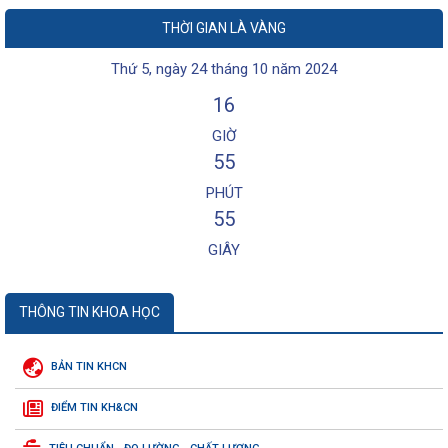
THỜI GIAN LÀ VÀNG
Thứ 5, ngày 24 tháng 10 năm 2024
16
GIỜ
55
PHÚT
55
GIÂY
THÔNG TIN KHOA HỌC
BẢN TIN KHCN
ĐIỂM TIN KH&CN
Thông báo số 117-TB/VPTW ngày 04/7/2026 của của Văn phòng Trung ương