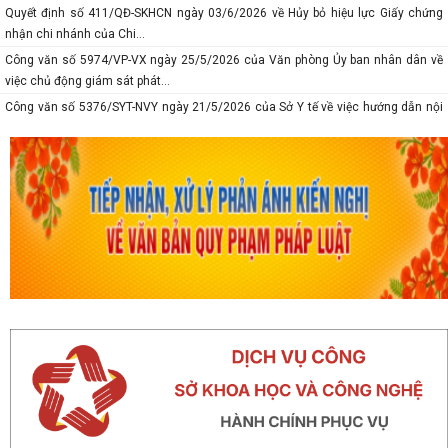
Quyết định số 411/QĐ-SKHCN ngày 03/6/2026 về Hủy bỏ hiệu lực Giấy chứng
nhận chi nhánh của Chi...
Công văn số 5974/VP-VX ngày 25/5/2026 của Văn phòng Ủy ban nhân dân về
việc chủ động giám sát phát...
Công văn số 5376/SYT-NVY ngày 21/5/2026 của Sở Y tế về việc hướng dẫn nội
dung chuyên môn khám sức...
Thông báo số 618/TB-SKHCN ngày 10/5/2026 Số điện thoại đường dây nóng và
trang Facebook tiếp nhận...
Báo cáo số 277-BC/TU ngày 08/5/2026 của Thành ủy về tình hình thự hiện
nhiệm vụ tháng 4; nhiệm vụ,...
Thông báo số 375-TB/TU ngày 8/5/2026 Ý kiến của Ban thường vụ Thành ủy về
tình hình thực hiện nhiệm...
Công văn số 5167/VP-VX ngày 10/5/2026 của Văn phòng Ủy ban nhân dân
thành phố về việc tăng cường...
Công văn số 1747/SKHCN-CCTĐC ngày 07/5/2026 về việc đề nghị xem xét,
nâng cấp, cải tiến hệ thống...
Thông báo số 370-TB/TU ngày 06/5/2026 ý kiến của Thường trực Thành ủy về
công tác chuẩn bị tổ chức...
Thông báo số 594/TB-SKHCN ngày 05/5/2026 Kết luận Hội nghị đối thoại và giải