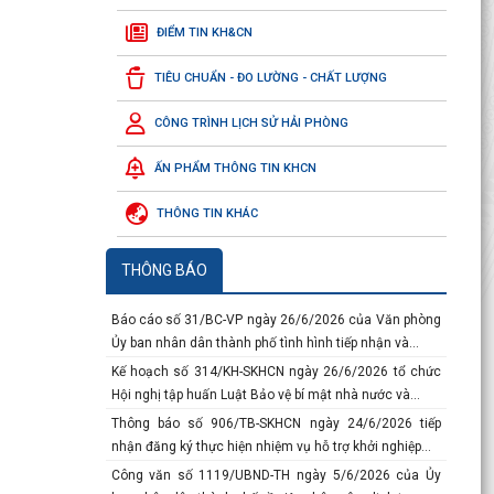
ĐIỂM TIN KH&CN
Thông báo số 117-TB/VPTW ngày 04/7/2026 của của
Văn phòng Trung ương Đảng về Kết luận của đồng
TIÊU CHUẨN - ĐO LƯỜNG - CHẤT LƯỢNG
chí...
Công văn số 3219/SKHCN-QLCN ngày 23/7/2026 về
CÔNG TRÌNH LỊCH SỬ HẢI PHÒNG
việc đề cử doanh nghiệp tham gia xét chọn và vinh...
Báo cáo số 134-BC/ĐU ngày 10/7/2026 của Đảng ủy
ẤN PHẨM THÔNG TIN KHCN
Ủy ban nhân dân thành phố sơ kết công tác 6 tháng...
THÔNG TIN KHÁC
Báo cáo số 458/BC-SKHCN ngày 06/7/2026 tổng kết
việc thi hành pháp luật về xét công nhận hiệu quả...
Thông báo số 934/TB-SKHCN ngày 29/6/2026 về việc
THÔNG BÁO
tiếp nhận hồ sơ đề nghị hỗ trợ theo phương thức hỗ...
Báo cáo số 31/BC-VP ngày 26/6/2026 của Văn phòng
Ủy ban nhân dân thành phố tình hình tiếp nhận và...
Kế hoạch số 314/KH-SKHCN ngày 26/6/2026 tổ chức
Hội nghị tập huấn Luật Bảo vệ bí mật nhà nước và...
Thông báo số 906/TB-SKHCN ngày 24/6/2026 tiếp
nhận đăng ký thực hiện nhiệm vụ hỗ trợ khởi nghiệp...
Công văn số 1119/UBND-TH ngày 5/6/2026 của Ủy