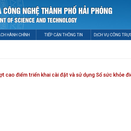
ÁCH HÀNH CHÍNH
TIẾP CẬN THÔNG TIN
DỊCH VỤ CÔNG TRỰ
cao điểm triển khai cài đặt và sử dụng Sổ sức khỏe đi