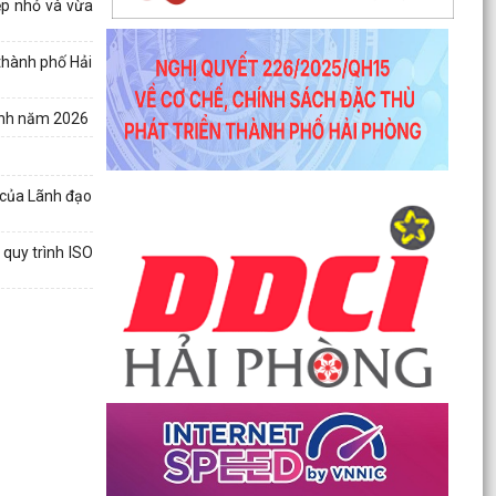
ệp nhỏ và vừa
cường...
Công văn số 1747/SKHCN-CCTĐC ngày 07/5/2026 về
thành phố Hải
việc đề nghị xem xét, nâng cấp, cải tiến hệ thống...
Thông báo số 370-TB/TU ngày 06/5/2026 ý kiến của
ành năm 2026
Thường trực Thành ủy về công tác chuẩn bị tổ chức...
Thông báo số 594/TB-SKHCN ngày 05/5/2026 Kết luận
Hội nghị đối thoại và giải quyết kiến nghị của...
 của Lãnh đạo
Công văn số 4621/SYT-CCDSTE ngày 05/5/2026 của
Sở Y tế về việc tăng cường đảm bảo an toàn, phòng...
quy trình ISO
Công văn số 3817/STC-ĐKKD&QLDN ngày 04/5/2026
của Sở Tài chính về việc tuyên truyền, phổ biến kêu...
Công văn số 1524/SKHCN-HTS&CNg ngày 22/4/2026
Quyết định ban hành Quy chế phối hợp trong hoạt
động...
Công văn số 1456/SKHCN-QLCN ngày 17/4/2026 về
việc hưởng ứng Ngày Sáng tạo và Đổi mới sáng tạo
thế...
Công văn số 65-CV/BTGDVĐU ngày 27/3/2026 của
Ban tuyên giáo và Dân vận về việc tuyên truyền kỷ