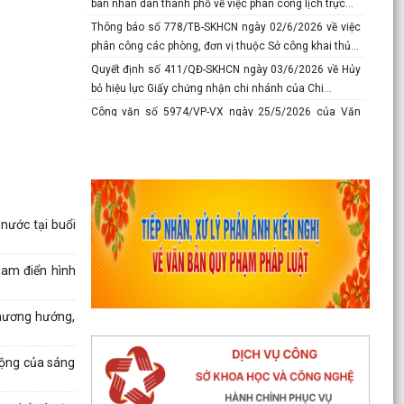
ban nhân dân thành phố về việc phân công lịch trực...
Thông báo số 778/TB-SKHCN ngày 02/6/2026 về việc
phân công các phòng, đơn vị thuộc Sở công khai thủ...
Quyết định số 411/QĐ-SKHCN ngày 03/6/2026 về Hủy
bỏ hiệu lực Giấy chứng nhận chi nhánh của Chi...
Công văn số 5974/VP-VX ngày 25/5/2026 của Văn
phòng Ủy ban nhân dân về việc chủ động giám sát
phát...
Công văn số 5376/SYT-NVY ngày 21/5/2026 của Sở Y
tế về việc hướng dẫn nội dung chuyên môn khám
sức...
nước tại buổi
Thông báo số 618/TB-SKHCN ngày 10/5/2026 Số điện
thoại đường dây nóng và trang Facebook tiếp nhận...
Nam điển hình
Báo cáo số 277-BC/TU ngày 08/5/2026 của Thành ủy
về tình hình thự hiện nhiệm vụ tháng 4; nhiệm vụ,...
hương hướng,
Thông báo số 375-TB/TU ngày 8/5/2026 Ý kiến của
Ban thường vụ Thành ủy về tình hình thực hiện
nhiệm...
rộng của sáng
Công văn số 5167/VP-VX ngày 10/5/2026 của Văn
phòng Ủy ban nhân dân thành phố về việc tăng