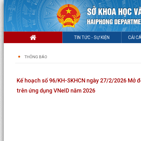
TIN TỨC - SỰ KIỆN
CẢI C
THÔNG BÁO
Kế hoạch số 96/KH-SKHCN ngày 27/2/2026 Mở đợt 
trên ứng dụng VNeID năm 2026