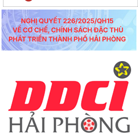
Thông báo số 594/TB-SKHCN ngày 05/5/2026 Kết luận Hội nghị đối thoại và giải
quyết kiến nghị của...
Công văn số 4621/SYT-CCDSTE ngày 05/5/2026 của Sở Y tế về việc tăng cường
đảm bảo an toàn, phòng...
Công văn số 3817/STC-ĐKKD&QLDN ngày 04/5/2026 của Sở Tài chính về việc
tuyên truyền, phổ biến kêu...
Công văn số 1524/SKHCN-HTS&CNg ngày 22/4/2026 Quyết định ban hành Quy
chế phối hợp trong hoạt động...
Công văn số 1456/SKHCN-QLCN ngày 17/4/2026 về việc hưởng ứng Ngày Sáng
tạo và Đổi mới sáng tạo thế...
Công văn số 65-CV/BTGDVĐU ngày 27/3/2026 của Ban tuyên giáo và Dân vận
về việc tuyên truyền kỷ niệm...
Thông báo số 139/TB-BKHCN ngày 10/4/2026 của Bộ Khoa học và Công nghệ
về việc tiệp nhận hồ sơ đề...
Công văn số 1379/SKHCN-HTS&CNg ngày 14/4/2026 về việc xin ý kiến về hồ sơ
dự thảo Quyết định ban...
Dự thảo Quyết định ban hành Quy định tổ chức Hội thi sáng tạo kỹ thuật, Cuộc
thi sáng tạo thanh...
Công văn số 1306/SKHCN-VP ngày 09/4/2026 về việc tham gia lấy ý kiến về hồ
sơ dự thảo Quyết định...