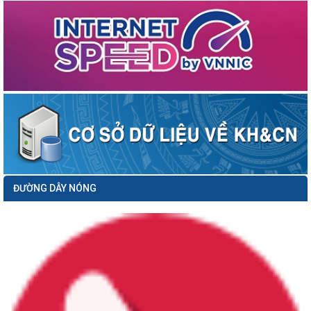
Thông báo số 379/TB-SKHCN ngày 01/4/2026 về việc mời chào giá thực hiện
nhiệm vụ: Lập kế hoạch ứng...
Công văn số 3378/VP-NC ngày 31/3/2026 của Văn phòng Ủy ban nhân dân
thành phố về việc hưởng ứng...
Công văn số 1104/SKHCN-CCTĐC ngày 26/3/2026 về việc tham gia ý kiến vào
hồ sơ dự thảo Quyết định...
Thông báo số 345/TB-SKHCN ngày 26/3/2026 Tuyển chọn dự án khởi nghiệp
sáng tạo để ươm tạo, hỗ trợ...
Thông báo số 09/TB-TTTT ngày 16/03/2026 về việc Công khai danh sách nâng
bậc lương trước thời hạn...
Thông báo số 279/TB-SKHCN ngày 16/3/2026 Tổ chức Hội nghị đối thoại và giải
ĐƯỜNG DÂY NÓNG
quyết kiến nghị của...
Công văn số 849/SKHCN-HTS&CNg ngày 12/3/2026 về việc tham gia ý kiến vào
hồ sơ dự thảo Quyết định...
Công văn số 587/TGV ngày 11/3/2026 của Tổ giúp việc triển khai ĐA06;
CCTTHC, CĐS gắn với ĐA06 về...
Thông báo số 230/TB-SKHCN ngày 09/3/2026 Đề xuất nhiệm vụ đổi mới sáng
tạo năm 2026 (Triển khai Kế...