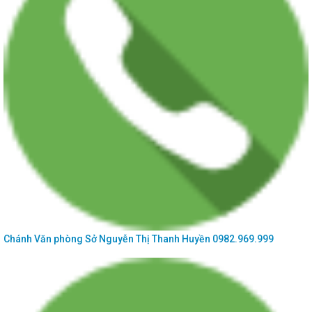
Thông báo số 476/TB-SKHCN ngày 31/12/2025 Về việc tiếp nhận và trả kết quả
hồ sơ giải quyết thủ tục...
Thông báo số 856/TB-SKHCN ngày 30/12/2025 Về việc tuyển chọn lần 2 tổ
chức, cá nhân chủ trì thực...
Chánh Văn phòng Sở
Nguyễn Thị Thanh Huyền
0982.969.999