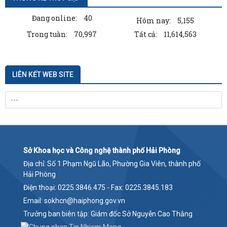
Đang online:
40
Hôm nay:
5,155
Trong tuần:
70,997
Tất cả:
11,614,563
LIÊN KẾT WEB SITE
Sở Khoa học và Công nghệ thành phố Hải Phòng
Địa chỉ: Số 1 Phạm Ngũ Lão, Phường Gia Viên, thành phố
Hải Phòng
Điện thoại: 0225.3846.475 - Fax: 0225.3845.183
Email: sokhcn@haiphong.gov.vn
Trưởng ban biên tập: Giám đốc Sở Nguyễn Cao Thắng