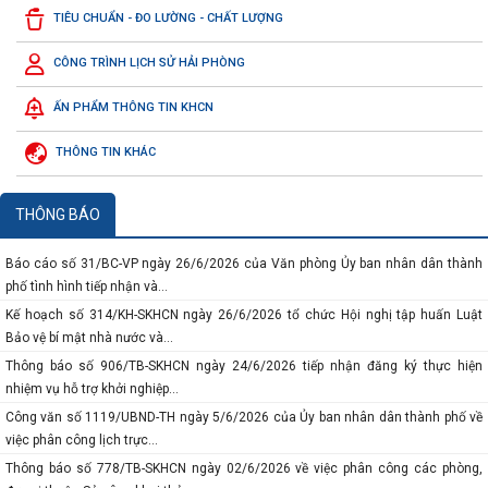
Thông báo số 117-TB/VPTW ngày 04/7/2026 của của Văn phòng Trung ương
TIÊU CHUẨN - ĐO LƯỜNG - CHẤT LƯỢNG
Đảng về Kết luận của đồng chí...
Công văn số 3219/SKHCN-QLCN ngày 23/7/2026 về việc đề cử doanh nghiệp
CÔNG TRÌNH LỊCH SỬ HẢI PHÒNG
tham gia xét chọn và vinh...
ẤN PHẨM THÔNG TIN KHCN
Báo cáo số 134-BC/ĐU ngày 10/7/2026 của Đảng ủy Ủy ban nhân dân thành
phố sơ kết công tác 6 tháng...
THÔNG TIN KHÁC
Báo cáo số 458/BC-SKHCN ngày 06/7/2026 tổng kết việc thi hành pháp luật về
xét công nhận hiệu quả...
Thông báo số 934/TB-SKHCN ngày 29/6/2026 về việc tiếp nhận hồ sơ đề nghị
THÔNG BÁO
hỗ trợ theo phương thức hỗ...
Báo cáo số 31/BC-VP ngày 26/6/2026 của Văn phòng Ủy ban nhân dân thành
phố tình hình tiếp nhận và...
Kế hoạch số 314/KH-SKHCN ngày 26/6/2026 tổ chức Hội nghị tập huấn Luật
Bảo vệ bí mật nhà nước và...
Thông báo số 906/TB-SKHCN ngày 24/6/2026 tiếp nhận đăng ký thực hiện
nhiệm vụ hỗ trợ khởi nghiệp...
Công văn số 1119/UBND-TH ngày 5/6/2026 của Ủy ban nhân dân thành phố về
việc phân công lịch trực...
Thông báo số 778/TB-SKHCN ngày 02/6/2026 về việc phân công các phòng,