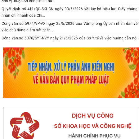
đơn vị thuộc Sở công khai thủ...
Quyết định số 411/QĐ-SKHCN ngày 03/6/2026 về Hủy bỏ hiệu lực Giấy chứng
nhận chi nhánh của Chi...
Công văn số 5974/VP-VX ngày 25/5/2026 của Văn phòng Ủy ban nhân dân về
việc chủ động giám sát phát...
Công văn số 5376/SYT-NVY ngày 21/5/2026 của Sở Y tế về việc hướng dẫn nội
dung chuyên môn khám sức...
Thông báo số 618/TB-SKHCN ngày 10/5/2026 Số điện thoại đường dây nóng và
trang Facebook tiếp nhận...
Báo cáo số 277-BC/TU ngày 08/5/2026 của Thành ủy về tình hình thự hiện
nhiệm vụ tháng 4; nhiệm vụ,...
Thông báo số 375-TB/TU ngày 8/5/2026 Ý kiến của Ban thường vụ Thành ủy về
tình hình thực hiện nhiệm...
Công văn số 5167/VP-VX ngày 10/5/2026 của Văn phòng Ủy ban nhân dân
thành phố về việc tăng cường...
Công văn số 1747/SKHCN-CCTĐC ngày 07/5/2026 về việc đề nghị xem xét,
nâng cấp, cải tiến hệ thống...
Thông báo số 370-TB/TU ngày 06/5/2026 ý kiến của Thường trực Thành ủy về
công tác chuẩn bị tổ chức...