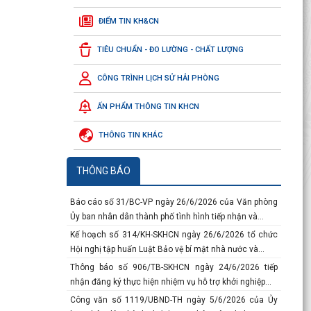
ĐIỂM TIN KH&CN
Thông báo số 117-TB/VPTW ngày 04/7/2026 của của
Văn phòng Trung ương Đảng về Kết luận của đồng
TIÊU CHUẨN - ĐO LƯỜNG - CHẤT LƯỢNG
chí...
Công văn số 3219/SKHCN-QLCN ngày 23/7/2026 về
CÔNG TRÌNH LỊCH SỬ HẢI PHÒNG
việc đề cử doanh nghiệp tham gia xét chọn và vinh...
Báo cáo số 134-BC/ĐU ngày 10/7/2026 của Đảng ủy
ẤN PHẨM THÔNG TIN KHCN
Ủy ban nhân dân thành phố sơ kết công tác 6 tháng...
THÔNG TIN KHÁC
Báo cáo số 458/BC-SKHCN ngày 06/7/2026 tổng kết
việc thi hành pháp luật về xét công nhận hiệu quả...
Thông báo số 934/TB-SKHCN ngày 29/6/2026 về việc
THÔNG BÁO
tiếp nhận hồ sơ đề nghị hỗ trợ theo phương thức hỗ...
Báo cáo số 31/BC-VP ngày 26/6/2026 của Văn phòng
Ủy ban nhân dân thành phố tình hình tiếp nhận và...
Kế hoạch số 314/KH-SKHCN ngày 26/6/2026 tổ chức
Hội nghị tập huấn Luật Bảo vệ bí mật nhà nước và...
Thông báo số 906/TB-SKHCN ngày 24/6/2026 tiếp
nhận đăng ký thực hiện nhiệm vụ hỗ trợ khởi nghiệp...
Công văn số 1119/UBND-TH ngày 5/6/2026 của Ủy