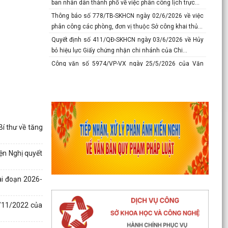
ban nhân dân thành phố về việc phân công lịch trực...
Thông báo số 778/TB-SKHCN ngày 02/6/2026 về việc
phân công các phòng, đơn vị thuộc Sở công khai thủ...
Quyết định số 411/QĐ-SKHCN ngày 03/6/2026 về Hủy
bỏ hiệu lực Giấy chứng nhận chi nhánh của Chi...
Công văn số 5974/VP-VX ngày 25/5/2026 của Văn
phòng Ủy ban nhân dân về việc chủ động giám sát
phát...
Công văn số 5376/SYT-NVY ngày 21/5/2026 của Sở Y
tế về việc hướng dẫn nội dung chuyên môn khám
sức...
í thư về tăng
Thông báo số 618/TB-SKHCN ngày 10/5/2026 Số điện
thoại đường dây nóng và trang Facebook tiếp nhận...
ện Nghị quyết
Báo cáo số 277-BC/TU ngày 08/5/2026 của Thành ủy
về tình hình thự hiện nhiệm vụ tháng 4; nhiệm vụ,...
ai đoạn 2026-
Thông báo số 375-TB/TU ngày 8/5/2026 Ý kiến của
Ban thường vụ Thành ủy về tình hình thực hiện
nhiệm...
/11/2022 của
Công văn số 5167/VP-VX ngày 10/5/2026 của Văn
phòng Ủy ban nhân dân thành phố về việc tăng