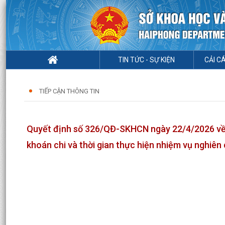
TIN TỨC - SỰ KIỆN
CẢI C
TIẾP CẬN THÔNG TIN
Quyết định số 326/QĐ-SKHCN ngày 22/4/2026 về vi
khoán chi và thời gian thực hiện nhiệm vụ nghiê