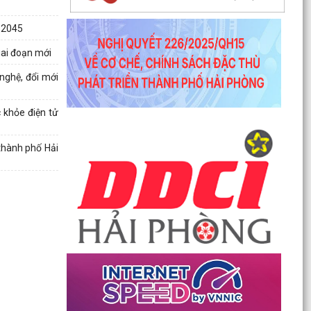
cường...
 2045
Công văn số 1747/SKHCN-CCTĐC ngày 07/5/2026 về
việc đề nghị xem xét, nâng cấp, cải tiến hệ thống...
iai đoạn mới
Thông báo số 370-TB/TU ngày 06/5/2026 ý kiến của
nghệ, đổi mới
Thường trực Thành ủy về công tác chuẩn bị tổ chức...
Thông báo số 594/TB-SKHCN ngày 05/5/2026 Kết luận
Hội nghị đối thoại và giải quyết kiến nghị của...
 khỏe điện tử
Công văn số 4621/SYT-CCDSTE ngày 05/5/2026 của
Sở Y tế về việc tăng cường đảm bảo an toàn, phòng...
thành phố Hải
Công văn số 3817/STC-ĐKKD&QLDN ngày 04/5/2026
của Sở Tài chính về việc tuyên truyền, phổ biến kêu...
Công văn số 1524/SKHCN-HTS&CNg ngày 22/4/2026
Quyết định ban hành Quy chế phối hợp trong hoạt
động...
Công văn số 1456/SKHCN-QLCN ngày 17/4/2026 về
việc hưởng ứng Ngày Sáng tạo và Đổi mới sáng tạo
thế...
Công văn số 65-CV/BTGDVĐU ngày 27/3/2026 của
Ban tuyên giáo và Dân vận về việc tuyên truyền kỷ