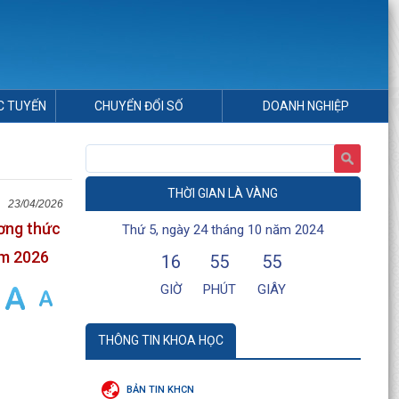
C TUYẾN
CHUYỂN ĐỔI SỐ
DOANH NGHIỆP
THỜI GIAN LÀ VÀNG
23/04/2026
ương thức
Thứ 5, ngày 24 tháng 10 năm 2024
ăm 2026
16
55
55
GIỜ
PHÚT
GIÂY
THÔNG TIN KHOA HỌC
BẢN TIN KHCN