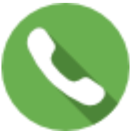
Quyết định số 01/2026/QĐ-CTUBND ngày 06/01/2026 Ban hành Quy định về
Quy tắc ứng xử của cán bộ,...
Thông báo số 869/TB-SKHCN ngày 31/12/2025 về việc tiếp công dân năm 2026
của Sở Khoa học và Công...
Thông báo số 476/TB-SKHCN ngày 31/12/2025 Về việc tiếp nhận và trả kết quả
hồ sơ giải quyết thủ tục...
Thông báo số 856/TB-SKHCN ngày 30/12/2025 Về việc tuyển chọn lần 2 tổ
chức, cá nhân chủ trì thực...