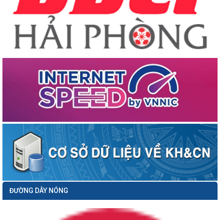
Công văn số 1379/SKHCN-HTS&CNg ngày 14/4/2026 về việc xin ý kiến về hồ sơ
dự thảo Quyết định ban...
Dự thảo Quyết định ban hành Quy định tổ chức Hội thi sáng tạo kỹ thuật, Cuộc
thi sáng tạo thanh...
Công văn số 1306/SKHCN-VP ngày 09/4/2026 về việc tham gia lấy ý kiến về hồ
sơ dự thảo Quyết định...
Thông báo số 379/TB-SKHCN ngày 01/4/2026 về việc mời chào giá thực hiện
nhiệm vụ: Lập kế hoạch ứng...
Công văn số 3378/VP-NC ngày 31/3/2026 của Văn phòng Ủy ban nhân dân
thành phố về việc hưởng ứng...
Công văn số 1104/SKHCN-CCTĐC ngày 26/3/2026 về việc tham gia ý kiến vào
hồ sơ dự thảo Quyết định...
Thông báo số 345/TB-SKHCN ngày 26/3/2026 Tuyển chọn dự án khởi nghiệp
sáng tạo để ươm tạo, hỗ trợ...
Thông báo số 09/TB-TTTT ngày 16/03/2026 về việc Công khai danh sách nâng
bậc lương trước thời hạn...
Thông báo số 279/TB-SKHCN ngày 16/3/2026 Tổ chức Hội nghị đối thoại và giải
ĐƯỜNG DÂY NÓNG
quyết kiến nghị của...
Công văn số 849/SKHCN-HTS&CNg ngày 12/3/2026 về việc tham gia ý kiến vào
hồ sơ dự thảo Quyết định...