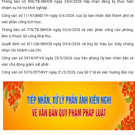
Thông báo số 906/TB-SKHCN ngày 24/6/2026 tiếp nhận đăng ký thực hiện
nhiệm vụ hỗ trợ khởi nghiệp...
Công văn số 1119/UBND-TH ngày 5/6/2026 của Ủy ban nhân dân thành phố về
việc phân công lịch trực...
Thông báo số 778/TB-SKHCN ngày 02/6/2026 về việc phân công các phòng,
đơn vị thuộc Sở công khai thủ...
Quyết định số 411/QĐ-SKHCN ngày 03/6/2026 về Hủy bỏ hiệu lực Giấy chứng
nhận chi nhánh của Chi...
Công văn số 5974/VP-VX ngày 25/5/2026 của Văn phòng Ủy ban nhân dân về
việc chủ động giám sát phát...
Công văn số 5376/SYT-NVY ngày 21/5/2026 của Sở Y tế về việc hướng dẫn nội
dung chuyên môn khám sức...
Thông báo số 618/TB-SKHCN ngày 10/5/2026 Số điện thoại đường dây nóng và
trang Facebook tiếp nhận...
Báo cáo số 277-BC/TU ngày 08/5/2026 của Thành ủy về tình hình thự hiện
nhiệm vụ tháng 4; nhiệm vụ,...
Thông báo số 375-TB/TU ngày 8/5/2026 Ý kiến của Ban thường vụ Thành ủy về
tình hình thực hiện nhiệm...
Công văn số 5167/VP-VX ngày 10/5/2026 của Văn phòng Ủy ban nhân dân