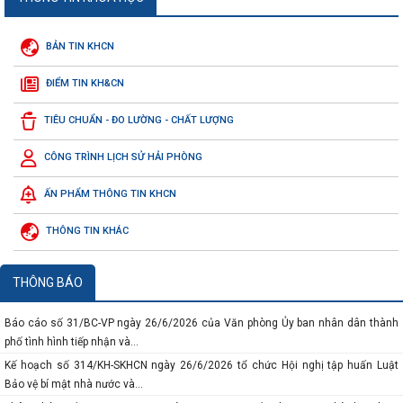
BẢN TIN KHCN
ĐIỂM TIN KH&CN
Thông báo số 117-TB/VPTW ngày 04/7/2026 của của Văn phòng Trung ương
TIÊU CHUẨN - ĐO LƯỜNG - CHẤT LƯỢNG
Đảng về Kết luận của đồng chí...
Công văn số 3219/SKHCN-QLCN ngày 23/7/2026 về việc đề cử doanh nghiệp
CÔNG TRÌNH LỊCH SỬ HẢI PHÒNG
tham gia xét chọn và vinh...
ẤN PHẨM THÔNG TIN KHCN
Báo cáo số 134-BC/ĐU ngày 10/7/2026 của Đảng ủy Ủy ban nhân dân thành
phố sơ kết công tác 6 tháng...
THÔNG TIN KHÁC
Báo cáo số 458/BC-SKHCN ngày 06/7/2026 tổng kết việc thi hành pháp luật về
xét công nhận hiệu quả...
Thông báo số 934/TB-SKHCN ngày 29/6/2026 về việc tiếp nhận hồ sơ đề nghị
THÔNG BÁO
hỗ trợ theo phương thức hỗ...
Báo cáo số 31/BC-VP ngày 26/6/2026 của Văn phòng Ủy ban nhân dân thành
phố tình hình tiếp nhận và...
Kế hoạch số 314/KH-SKHCN ngày 26/6/2026 tổ chức Hội nghị tập huấn Luật
Bảo vệ bí mật nhà nước và...