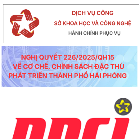
thành phố về việc tăng cường...
Công văn số 1747/SKHCN-CCTĐC ngày 07/5/2026 về việc đề nghị xem xét,
nâng cấp, cải tiến hệ thống...
Thông báo số 370-TB/TU ngày 06/5/2026 ý kiến của Thường trực Thành ủy về
công tác chuẩn bị tổ chức...
Thông báo số 594/TB-SKHCN ngày 05/5/2026 Kết luận Hội nghị đối thoại và giải
quyết kiến nghị của...
Công văn số 4621/SYT-CCDSTE ngày 05/5/2026 của Sở Y tế về việc tăng cường
đảm bảo an toàn, phòng...
Công văn số 3817/STC-ĐKKD&QLDN ngày 04/5/2026 của Sở Tài chính về việc
tuyên truyền, phổ biến kêu...
Công văn số 1524/SKHCN-HTS&CNg ngày 22/4/2026 Quyết định ban hành Quy
chế phối hợp trong hoạt động...
Công văn số 1456/SKHCN-QLCN ngày 17/4/2026 về việc hưởng ứng Ngày Sáng
tạo và Đổi mới sáng tạo thế...
Công văn số 65-CV/BTGDVĐU ngày 27/3/2026 của Ban tuyên giáo và Dân vận
về việc tuyên truyền kỷ niệm...
Thông báo số 139/TB-BKHCN ngày 10/4/2026 của Bộ Khoa học và Công nghệ
về việc tiệp nhận hồ sơ đề...