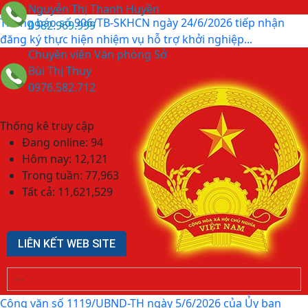
Nguyễn Thị Thanh Huyền
Thông báo số 906/TB-SKHCN ngày 24/6/2026 tiếp nhận
0982.969.999
đăng ký thực hiện nhiệm vụ hỗ trợ khởi nghiệp...
Chuyên viên Văn phòng Sở
Bùi Thị Thuy
0976.582.712
Thống kê truy cập
Đang online:
94
Hôm nay:
12,121
Trong tuần:
77,963
Tất cả:
11,621,529
LIÊN KẾT WEB SITE
Công văn số 1119/UBND-TH ngày 5/6/2026 của Ủy ban