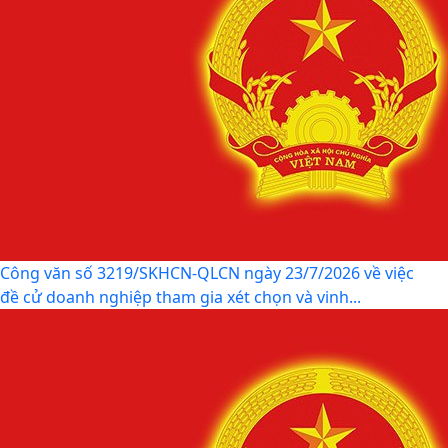
Công văn số 3219/SKHCN-QLCN ngày 23/7/2026 về việc
đề cử doanh nghiệp tham gia xét chọn và vinh...