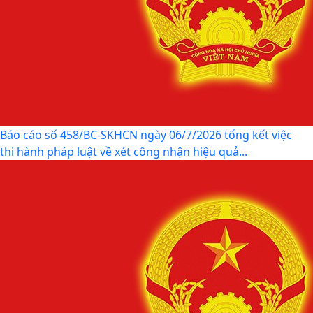
Báo cáo số 458/BC-SKHCN ngày 06/7/2026 tổng kết việc
thi hành pháp luật về xét công nhận hiệu quả...