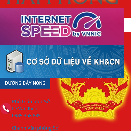
Kế hoạch số 314/KH-SKHCN ngày 26/6/2026 tổ chức Hội
nghị tập huấn Luật Bảo vệ bí mật nhà nước và...
ĐƯỜNG DÂY NÓNG
Phó Giám đốc Sở
Lê Văn Kiên
0989.368.885
Chánh Văn phòng Sở