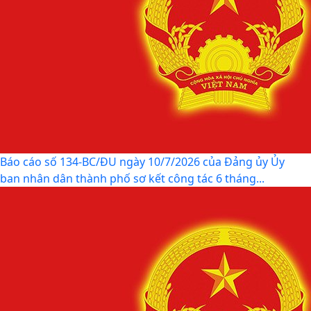
Báo cáo số 134-BC/ĐU ngày 10/7/2026 của Đảng ủy Ủy
ban nhân dân thành phố sơ kết công tác 6 tháng...