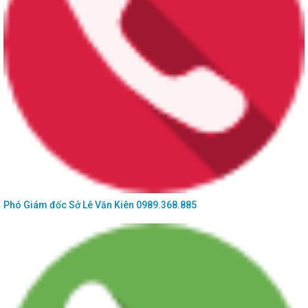
Chương trình phối hợp số 05-CTPH/BTGDVTU-SKHCN ngày 08/01/2026 Tuyên
truyền về các chủ trương,...
Công văn số 135/SVHTTDL-TTBCXB ngày 9/01/2026 về việc phối hợp quản lý
nhà nước về hoạt động báo...
Thông báo số 06/TB-VP ngày 09/01/2026 về việc chuyển địa điểm hoạt động
Trung tâm Phục vụ hành...
Quyết định số 01/2026/QĐ-CTUBND ngày 06/01/2026 Ban hành Quy định về
Quy tắc ứng xử của cán bộ,...
Thông báo số 869/TB-SKHCN ngày 31/12/2025 về việc tiếp công dân năm 2026
của Sở Khoa học và Công...
Thông báo số 476/TB-SKHCN ngày 31/12/2025 Về việc tiếp nhận và trả kết quả
hồ sơ giải quyết thủ tục...
Phó Giám đốc Sở
Lê Văn Kiên
0989.368.885