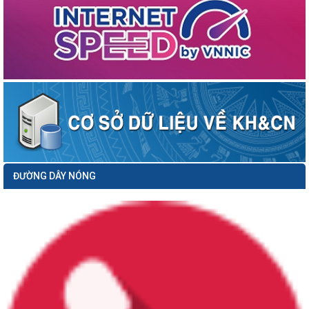
Thông báo số 09/TB-TTTT ngày 16/03/2026 về việc Công khai danh sách nâng
bậc lương trước thời hạn...
Thông báo số 279/TB-SKHCN ngày 16/3/2026 Tổ chức Hội nghị đối thoại và giải
quyết kiến nghị của...
Công văn số 849/SKHCN-HTS&CNg ngày 12/3/2026 về việc tham gia ý kiến vào
hồ sơ dự thảo Quyết định...
Công văn số 587/TGV ngày 11/3/2026 của Tổ giúp việc triển khai ĐA06;
CCTTHC, CĐS gắn với ĐA06 về...
Thông báo số 230/TB-SKHCN ngày 09/3/2026 Đề xuất nhiệm vụ đổi mới sáng
tạo năm 2026 (Triển khai Kế...
Kế hoạch số 96/KH-SKHCN ngày 27/2/2026 Mở đợt cao điểm triển khai cài đặt
ĐƯỜNG DÂY NÓNG
và sử dụng Sổ sức khỏe...
38 bài phát biểu của Bộ trưởng Bộ Khoa học và Công nghệ Nguyễn Mạnh Hùng
Thông báo số 44/TB-SKHCN ngày 20/01/2026 Về việc phân công nhiệm vụ các
phòng, đơn vị thuộc Sở...
Công văn số 94/SVHTTDL-QBXT&PTTNDL ngày 07/1/2026 về việc tuyên truyền
ứng dụng Hải Phòng Go quảng...
Công văn số 129/SKHCN-HTS&CNg ngày 13/01/2026 về việc tiếp nhận hồ sơ đề
nghị xét công nhận hiệu...