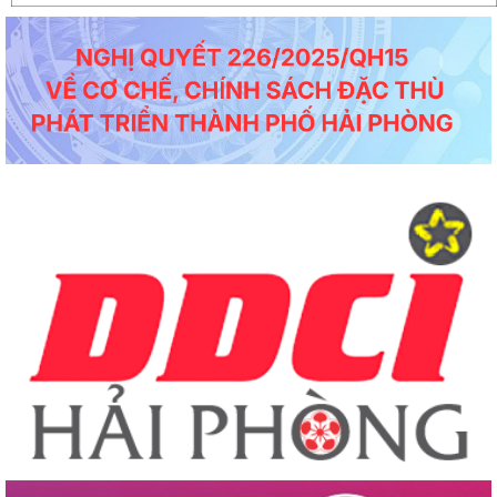
tạo và Đổi mới sáng tạo thế...
Công văn số 65-CV/BTGDVĐU ngày 27/3/2026 của Ban tuyên giáo và Dân vận
về việc tuyên truyền kỷ niệm...
Thông báo số 139/TB-BKHCN ngày 10/4/2026 của Bộ Khoa học và Công nghệ
về việc tiệp nhận hồ sơ đề...
Công văn số 1379/SKHCN-HTS&CNg ngày 14/4/2026 về việc xin ý kiến về hồ sơ
dự thảo Quyết định ban...
Dự thảo Quyết định ban hành Quy định tổ chức Hội thi sáng tạo kỹ thuật, Cuộc
thi sáng tạo thanh...
Công văn số 1306/SKHCN-VP ngày 09/4/2026 về việc tham gia lấy ý kiến về hồ
sơ dự thảo Quyết định...
Thông báo số 379/TB-SKHCN ngày 01/4/2026 về việc mời chào giá thực hiện
nhiệm vụ: Lập kế hoạch ứng...
Công văn số 3378/VP-NC ngày 31/3/2026 của Văn phòng Ủy ban nhân dân
thành phố về việc hưởng ứng...
Công văn số 1104/SKHCN-CCTĐC ngày 26/3/2026 về việc tham gia ý kiến vào
hồ sơ dự thảo Quyết định...
Thông báo số 345/TB-SKHCN ngày 26/3/2026 Tuyển chọn dự án khởi nghiệp
sáng tạo để ươm tạo, hỗ trợ...