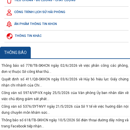
TIÊU CHUẨN - ĐO LƯỜNG - CHẤT LƯỢNG
hỗ trợ theo phương thức hỗ...
Báo cáo số 31/BC-VP ngày 26/6/2026 của Văn phòng Ủy ban nhân dân thành
CÔNG TRÌNH LỊCH SỬ HẢI PHÒNG
phố tình hình tiếp nhận và...
ẤN PHẨM THÔNG TIN KHCN
Kế hoạch số 314/KH-SKHCN ngày 26/6/2026 tổ chức Hội nghị tập huấn Luật
Bảo vệ bí mật nhà nước và...
THÔNG TIN KHÁC
Thông báo số 906/TB-SKHCN ngày 24/6/2026 tiếp nhận đăng ký thực hiện
nhiệm vụ hỗ trợ khởi nghiệp...
Công văn số 1119/UBND-TH ngày 5/6/2026 của Ủy ban nhân dân thành phố về
THÔNG BÁO
việc phân công lịch trực...
Thông báo số 778/TB-SKHCN ngày 02/6/2026 về việc phân công các phòng,
đơn vị thuộc Sở công khai thủ...
Quyết định số 411/QĐ-SKHCN ngày 03/6/2026 về Hủy bỏ hiệu lực Giấy chứng
nhận chi nhánh của Chi...
Công văn số 5974/VP-VX ngày 25/5/2026 của Văn phòng Ủy ban nhân dân về
việc chủ động giám sát phát...
Công văn số 5376/SYT-NVY ngày 21/5/2026 của Sở Y tế về việc hướng dẫn nội
dung chuyên môn khám sức...
Thông báo số 618/TB-SKHCN ngày 10/5/2026 Số điện thoại đường dây nóng và
trang Facebook tiếp nhận...