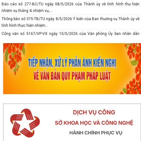
Báo cáo số 277-BC/TU ngày 08/5/2026 của Thành ủy về tình hình thự hiện
nhiệm vụ tháng 4; nhiệm vụ,...
Thông báo số 375-TB/TU ngày 8/5/2026 Ý kiến của Ban thường vụ Thành ủy về
tình hình thực hiện nhiệm...
Công văn số 5167/VP-VX ngày 10/5/2026 của Văn phòng Ủy ban nhân dân
thành phố về việc tăng cường...
Công văn số 1747/SKHCN-CCTĐC ngày 07/5/2026 về việc đề nghị xem xét,
nâng cấp, cải tiến hệ thống...
Thông báo số 370-TB/TU ngày 06/5/2026 ý kiến của Thường trực Thành ủy về
công tác chuẩn bị tổ chức...
Thông báo số 594/TB-SKHCN ngày 05/5/2026 Kết luận Hội nghị đối thoại và giải
quyết kiến nghị của...
Công văn số 4621/SYT-CCDSTE ngày 05/5/2026 của Sở Y tế về việc tăng cường
đảm bảo an toàn, phòng...
Công văn số 3817/STC-ĐKKD&QLDN ngày 04/5/2026 của Sở Tài chính về việc
tuyên truyền, phổ biến kêu...
Công văn số 1524/SKHCN-HTS&CNg ngày 22/4/2026 Quyết định ban hành Quy
chế phối hợp trong hoạt động...
Công văn số 1456/SKHCN-QLCN ngày 17/4/2026 về việc hưởng ứng Ngày Sáng