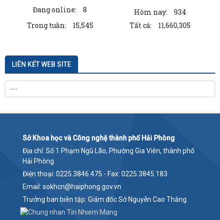
Đang online:
8
Hôm nay:
934
Trong tuần:
15,545
Tất cả:
11,660,305
LIÊN KẾT WEB SITE
Sở Khoa học và Công nghệ thành phố Hải Phòng
Địa chỉ: Số 1 Phạm Ngũ Lão, Phường Gia Viên, thành phố
Hải Phòng
Điện thoại: 0225.3846.475 - Fax: 0225.3845.183
Email: sokhcn@haiphong.gov.vn
Trưởng ban biên tập: Giám đốc Sở Nguyễn Cao Thắng