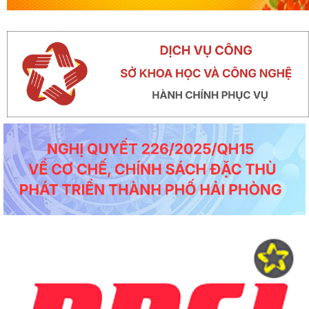
Công văn số 5167/VP-VX ngày 10/5/2026 của Văn phòng Ủy ban nhân dân
thành phố về việc tăng cường...
Công văn số 1747/SKHCN-CCTĐC ngày 07/5/2026 về việc đề nghị xem xét,
nâng cấp, cải tiến hệ thống...
Thông báo số 370-TB/TU ngày 06/5/2026 ý kiến của Thường trực Thành ủy về
công tác chuẩn bị tổ chức...
Thông báo số 594/TB-SKHCN ngày 05/5/2026 Kết luận Hội nghị đối thoại và giải
quyết kiến nghị của...
Công văn số 4621/SYT-CCDSTE ngày 05/5/2026 của Sở Y tế về việc tăng cường
đảm bảo an toàn, phòng...
Công văn số 3817/STC-ĐKKD&QLDN ngày 04/5/2026 của Sở Tài chính về việc
tuyên truyền, phổ biến kêu...
Công văn số 1524/SKHCN-HTS&CNg ngày 22/4/2026 Quyết định ban hành Quy
chế phối hợp trong hoạt động...
Công văn số 1456/SKHCN-QLCN ngày 17/4/2026 về việc hưởng ứng Ngày Sáng
tạo và Đổi mới sáng tạo thế...
Công văn số 65-CV/BTGDVĐU ngày 27/3/2026 của Ban tuyên giáo và Dân vận
về việc tuyên truyền kỷ niệm...
Thông báo số 139/TB-BKHCN ngày 10/4/2026 của Bộ Khoa học và Công nghệ