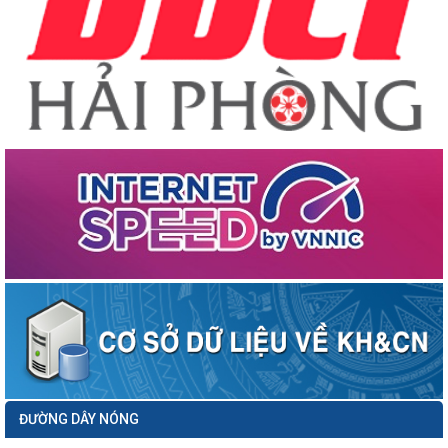
về việc tiệp nhận hồ sơ đề...
Công văn số 1379/SKHCN-HTS&CNg ngày 14/4/2026 về việc xin ý kiến về hồ sơ
dự thảo Quyết định ban...
Dự thảo Quyết định ban hành Quy định tổ chức Hội thi sáng tạo kỹ thuật, Cuộc
thi sáng tạo thanh...
Công văn số 1306/SKHCN-VP ngày 09/4/2026 về việc tham gia lấy ý kiến về hồ
sơ dự thảo Quyết định...
Thông báo số 379/TB-SKHCN ngày 01/4/2026 về việc mời chào giá thực hiện
nhiệm vụ: Lập kế hoạch ứng...
Công văn số 3378/VP-NC ngày 31/3/2026 của Văn phòng Ủy ban nhân dân
thành phố về việc hưởng ứng...
Công văn số 1104/SKHCN-CCTĐC ngày 26/3/2026 về việc tham gia ý kiến vào
hồ sơ dự thảo Quyết định...
Thông báo số 345/TB-SKHCN ngày 26/3/2026 Tuyển chọn dự án khởi nghiệp
sáng tạo để ươm tạo, hỗ trợ...
Thông báo số 09/TB-TTTT ngày 16/03/2026 về việc Công khai danh sách nâng
bậc lương trước thời hạn...
Thông báo số 279/TB-SKHCN ngày 16/3/2026 Tổ chức Hội nghị đối thoại và giải
ĐƯỜNG DÂY NÓNG
quyết kiến nghị của...