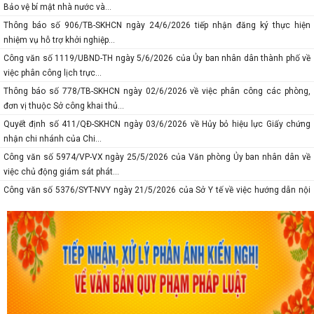
Bảo vệ bí mật nhà nước và...
Thông báo số 906/TB-SKHCN ngày 24/6/2026 tiếp nhận đăng ký thực hiện
nhiệm vụ hỗ trợ khởi nghiệp...
Công văn số 1119/UBND-TH ngày 5/6/2026 của Ủy ban nhân dân thành phố về
việc phân công lịch trực...
Thông báo số 778/TB-SKHCN ngày 02/6/2026 về việc phân công các phòng,
đơn vị thuộc Sở công khai thủ...
Quyết định số 411/QĐ-SKHCN ngày 03/6/2026 về Hủy bỏ hiệu lực Giấy chứng
nhận chi nhánh của Chi...
Công văn số 5974/VP-VX ngày 25/5/2026 của Văn phòng Ủy ban nhân dân về
việc chủ động giám sát phát...
Công văn số 5376/SYT-NVY ngày 21/5/2026 của Sở Y tế về việc hướng dẫn nội
dung chuyên môn khám sức...
Thông báo số 618/TB-SKHCN ngày 10/5/2026 Số điện thoại đường dây nóng và
trang Facebook tiếp nhận...
Báo cáo số 277-BC/TU ngày 08/5/2026 của Thành ủy về tình hình thự hiện
nhiệm vụ tháng 4; nhiệm vụ,...
Thông báo số 375-TB/TU ngày 8/5/2026 Ý kiến của Ban thường vụ Thành ủy về
tình hình thực hiện nhiệm...