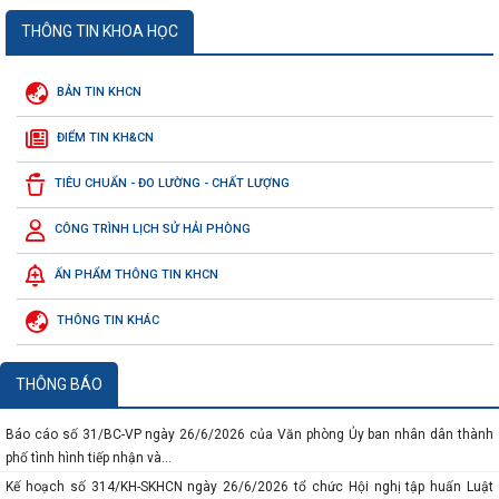
THÔNG TIN KHOA HỌC
BẢN TIN KHCN
ĐIỂM TIN KH&CN
Thông báo số 117-TB/VPTW ngày 04/7/2026 của của Văn phòng Trung ương
TIÊU CHUẨN - ĐO LƯỜNG - CHẤT LƯỢNG
Đảng về Kết luận của đồng chí...
Công văn số 3219/SKHCN-QLCN ngày 23/7/2026 về việc đề cử doanh nghiệp
CÔNG TRÌNH LỊCH SỬ HẢI PHÒNG
tham gia xét chọn và vinh...
ẤN PHẨM THÔNG TIN KHCN
Báo cáo số 134-BC/ĐU ngày 10/7/2026 của Đảng ủy Ủy ban nhân dân thành
phố sơ kết công tác 6 tháng...
THÔNG TIN KHÁC
Báo cáo số 458/BC-SKHCN ngày 06/7/2026 tổng kết việc thi hành pháp luật về
xét công nhận hiệu quả...
Thông báo số 934/TB-SKHCN ngày 29/6/2026 về việc tiếp nhận hồ sơ đề nghị
THÔNG BÁO
hỗ trợ theo phương thức hỗ...
Báo cáo số 31/BC-VP ngày 26/6/2026 của Văn phòng Ủy ban nhân dân thành
phố tình hình tiếp nhận và...
Kế hoạch số 314/KH-SKHCN ngày 26/6/2026 tổ chức Hội nghị tập huấn Luật