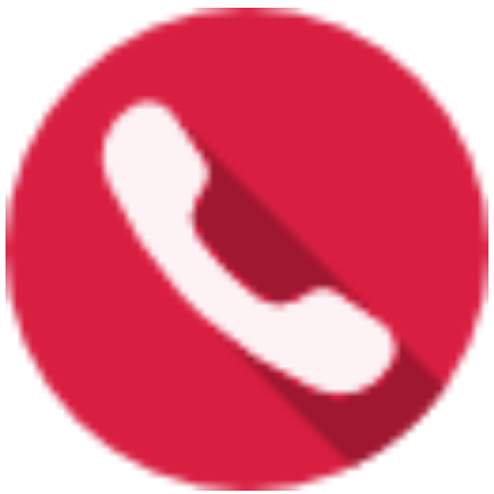
Công văn số 849/SKHCN-HTS&CNg ngày 12/3/2026 về việc tham gia ý kiến vào
hồ sơ dự thảo Quyết định...
Công văn số 587/TGV ngày 11/3/2026 của Tổ giúp việc triển khai ĐA06;
CCTTHC, CĐS gắn với ĐA06 về...
Thông báo số 230/TB-SKHCN ngày 09/3/2026 Đề xuất nhiệm vụ đổi mới sáng
tạo năm 2026 (Triển khai Kế...
Kế hoạch số 96/KH-SKHCN ngày 27/2/2026 Mở đợt cao điểm triển khai cài đặt
và sử dụng Sổ sức khỏe...
38 bài phát biểu của Bộ trưởng Bộ Khoa học và Công nghệ Nguyễn Mạnh Hùng
Thông báo số 44/TB-SKHCN ngày 20/01/2026 Về việc phân công nhiệm vụ các
phòng, đơn vị thuộc Sở...
Công văn số 94/SVHTTDL-QBXT&PTTNDL ngày 07/1/2026 về việc tuyên truyền
ứng dụng Hải Phòng Go quảng...
Công văn số 129/SKHCN-HTS&CNg ngày 13/01/2026 về việc tiếp nhận hồ sơ đề
nghị xét công nhận hiệu...
Chương trình phối hợp số 05-CTPH/BTGDVTU-SKHCN ngày 08/01/2026 Tuyên
truyền về các chủ trương,...
Công văn số 135/SVHTTDL-TTBCXB ngày 9/01/2026 về việc phối hợp quản lý
nhà nước về hoạt động báo...