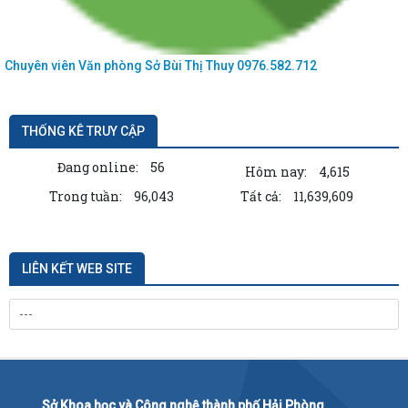
Chuyên viên Văn phòng Sở
Bùi Thị Thuy
0976.582.712
THỐNG KÊ TRUY CẬP
Đang online:
56
Hôm nay:
4,615
Trong tuần:
96,043
Tất cả:
11,639,609
LIÊN KẾT WEB SITE
Sở Khoa học và Công nghệ thành phố Hải Phòng